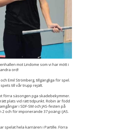
enhallen mot Lindome som vi har mött i
 andra ord!
ch Emil Strömberg, tillgängliga för spel.
spets till vår trupp rejält.
ppt förra säsongen pga skadebekymmer.
tt plats vid rätt tidpunkt. Robin är född
 framgångar i SDF-SM och JAS-festen på
on 2 och för imponerande 37 poäng i JAS.
r spelat hela karriären i Partille. Förra