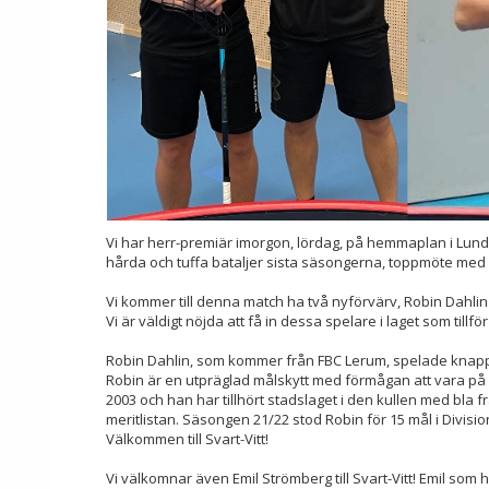
Vi har herr-premiär imorgon, lördag, på hemmaplan i Lund
hårda och tuffa bataljer sista säsongerna, toppmöte med
Vi kommer till denna match ha två nyförvärv, Robin Dahlin o
Vi är väldigt nöjda att få in dessa spelare i laget som tillför 
Robin Dahlin, som kommer från FBC Lerum, spelade kna
Robin är en utpräglad målskytt med förmågan att vara på rä
2003 och han har tillhört stadslaget i den kullen med bla
meritlistan. Säsongen 21/22 stod Robin för 15 mål i Divisi
Välkommen till Svart-Vitt!
Vi välkomnar även Emil Strömberg till Svart-Vitt! Emil som ha