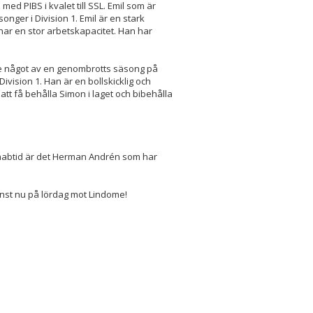
ed PIBS i kvalet till SSL. Emil som är
songer i Division 1. Emil är en stark
ar en stor arbetskapacitet. Han har
ade något av en genombrotts säsong på
vision 1. Han är en bollskicklig och
tt få behålla Simon i laget och bibehålla
ehabtid är det Herman Andrén som har
vinst nu på lördag mot Lindome!