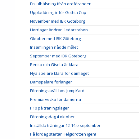
En julhälsning ifrån ordföranden.
Uppladdning inför Gothia Cup
November med IBK Göteborg
Herrlaget ändrar i ledarstaben
Oktober med IBK Göteborg
Insamlingen nådde målet
September med IBK Göteborg
Benita och Gisela är klara
Nya spelare klara för damlaget
Damspelare förlänger
Föreningskväll hos JumpYard
Premiärvecka för damerna
P10 på träningsläger
Föreningsdag 4 oktober
Inställda träningar 12-14:e september
På lördag startar Helgidrotten igen!