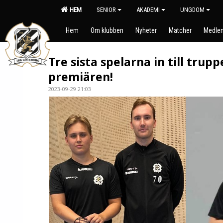
HEM
SENIOR
AKADEMI
UNGDOM
Hem
Om klubben
Nyheter
Matcher
Medlem
Tre sista spelarna in till trupp
premiären!
2023-09-29 21:03