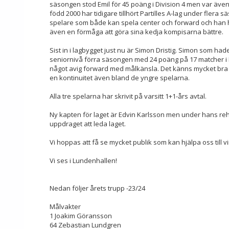
säsongen stod Emil för 45 poäng i Division 4 men var även m
född 2000 har tidigare tillhört Partilles A-lag under flera sä
spelare som både kan spela center och forward och han h
även en förmåga att göra sina kedja kompisarna bättre.
Sist in i lagbygget just nu är Simon Dristig. Simon som h
seniornivå förra säsongen med 24 poäng på 17 matcher i Di
något avig forward med målkänsla. Det känns mycket bra a
en kontinuitet även bland de yngre spelarna.
Alla tre spelarna har skrivit på varsitt 1+1-års avtal.
Ny kapten för laget är Edvin Karlsson men under hans r
uppdraget att leda laget.
Vi hoppas att få se mycket publik som kan hjälpa oss till 
Vi ses i Lundenhallen!
Nedan följer årets trupp -23/24
Målvakter
1 Joakim Göransson
64 Zebastian Lundgren