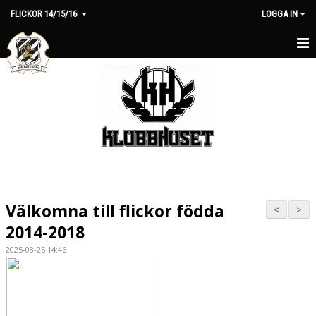
FLICKOR 14/15/16
LOGGA IN
HEM
NYHETER
KALENDER
MATCHER
TRUPPEN
Välkomna till flickor födda
<
>
KONTAKT
2014-2018
2025-08-25 14:46