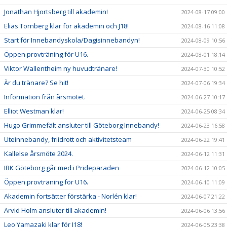
Jonathan Hjortsberg till akademin!
2024-08-17 09:00
Elias Tornberg klar för akademin och J18!
2024-08-16 11:08
Start för Innebandyskola/Dagisinnebandyn!
2024-08-09 10:56
Öppen provträning för U16.
2024-08-01 18:14
Viktor Wallentheim ny huvudtränare!
2024-07-30 10:52
Är du tränare? Se hit!
2024-07-06 19:34
Information från årsmötet.
2024-06-27 10:17
Elliot Westman klar!
2024-06-25 08:34
Hugo Grimmefält ansluter till Göteborg Innebandy!
2024-06-23 16:58
Uteinnebandy, friidrott och aktivitetsteam
2024-06-22 19:41
Kallelse årsmöte 2024.
2024-06-12 11:31
IBK Göteborg går med i Prideparaden
2024-06-12 10:05
Öppen provträning för U16.
2024-06-10 11:09
Akademin fortsätter förstärka - Norlén klar!
2024-06-07 21:22
Arvid Holm ansluter till akademin!
2024-06-06 13:56
Leo Yamazaki klar för J18!
2024-06-05 23:38