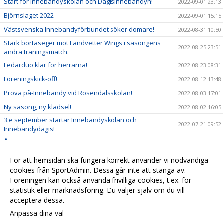
Start för Innebandyskolan och Dagisinnebandyn!
2022-09-01 23:13
Björnslaget 2022
2022-09-01 15:15
Västsvenska Innebandyförbundet söker domare!
2022-08-31 10:50
Stark bortaseger mot Landvetter Wings i säsongens
2022-08-25 23:51
andra träningsmatch.
Ledarduo klar för herrarna!
2022-08-23 08:31
Föreningskick-off!
2022-08-12 13:48
Prova på-Innebandy vid Rosendalsskolan!
2022-08-03 17:01
Ny säsong, ny klädsel!
2022-08-02 16:05
3:e september startar Innebandyskolan och
2022-07-21 09:52
Innebandydagis!
Årsmöte 2022.
2022-06-20 13:40
GDC 2022 inställt
2022-06-05 10:28
För att hemsidan ska fungera korrekt använder vi nödvändiga
Klubbhuset och Craft nya samarbetspartners
cookies från SportAdmin. Dessa går inte att stänga av.
2022-06-01 10:30
Föreningen kan också använda frivilliga cookies, t.ex. för
Besök vår klubbshop
2022-06-01 10:29
statistik eller marknadsföring. Du väljer själv om du vill
acceptera dessa.
Anpassa dina val
Cookie-
Gå till