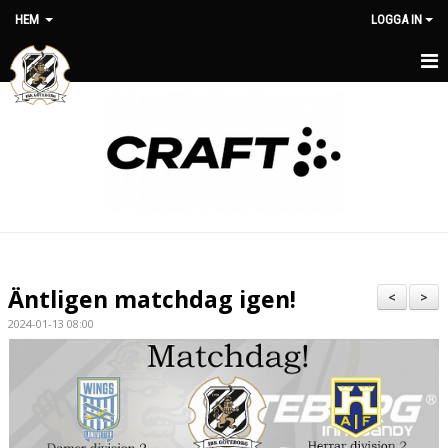
HEM
LOGGA IN
HEM
OM KLUBBEN
NYHETER
MATCHER
MEDLEMSAVGIFTER
Äntligen matchdag igen!
<
>
KLUBBSHOP
2024-01-13 08:00
KONTAKT
STYRELSE
KALENDER