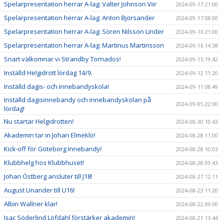
Spelarpresentation herrar A-lag: Valter Johnson Viir
2024-09-17 21:00
Spelarpresentation herrar A-lag: Anton Björsander
2024-09-17 08:00
Spelarpresentation herrar A-lag: Sören Nilsson Linder
2024-09-16 21:00
Spelarpresentation herrar A-lag: Martinus Martinsson
2024-09-16 14:38
Snart välkomnar vi Strandby Tornados!
2024-09-15 19:42
Inställd Helgidrott lördag 14/9.
2024-09-12 11:20
Inställd dagis- och innebandyskola!
2024-09-11 08:49
Inställd dagisinnebandy och innebandyskolan på
2024-09-05 22:00
lördag!
Nu startar Helgidrotten!
2024-08-30 10:43
Akademin tar in Johan Elmeklo!
2024-08-28 11:00
Kick-off för Göteborg Innebandy!
2024-08-28 10:03
Klubbhelg hos Klubbhuset!
2024-08-28 09:43
Johan Östberg ansluter till J18!
2024-08-27 12:11
August Unander till U16!
2024-08-23 11:20
Albin Wallner klar!
2024-08-22 09:00
Isac Söderlind Löfdahl förstärker akademin!
2024-08-21 13:44