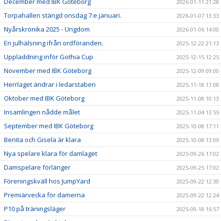
December med IBK Göteborg
2026-01-11 21:28
Torpahallen stängd onsdag 7:e januari.
2026-01-07 13:33
Nyårskrönika 2025 - Ungdom
2026-01-06 14:00
En julhälsning ifrån ordföranden.
2025-12-22 21:13
Uppladdning inför Gothia Cup
2025-12-15 12:25
November med IBK Göteborg
2025-12-09 09:00
Herrlaget ändrar i ledarstaben
2025-11-18 11:08
Oktober med IBK Göteborg
2025-11-08 10:13
Insamlingen nådde målet
2025-11-04 13:55
September med IBK Göteborg
2025-10-08 17:11
Benita och Gisela är klara
2025-10-08 13:09
Nya spelare klara för damlaget
2025-09-26 17:02
Damspelare förlänger
2025-09-25 17:02
Föreningskväll hos JumpYard
2025-09-22 12:30
Premiärvecka för damerna
2025-09-22 12:24
P10 på träningsläger
2025-09-18 16:57