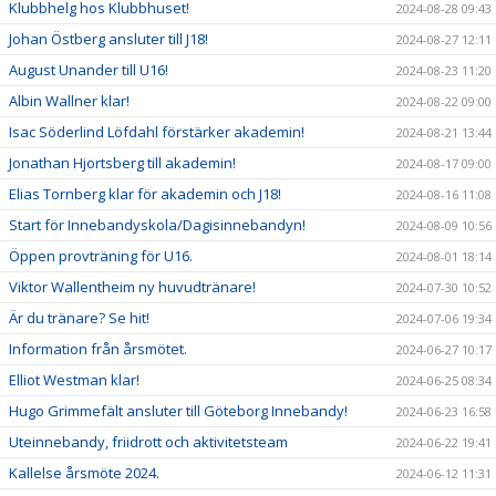
Klubbhelg hos Klubbhuset!
2024-08-28 09:43
Johan Östberg ansluter till J18!
2024-08-27 12:11
August Unander till U16!
2024-08-23 11:20
Albin Wallner klar!
2024-08-22 09:00
Isac Söderlind Löfdahl förstärker akademin!
2024-08-21 13:44
Jonathan Hjortsberg till akademin!
2024-08-17 09:00
Elias Tornberg klar för akademin och J18!
2024-08-16 11:08
Start för Innebandyskola/Dagisinnebandyn!
2024-08-09 10:56
Öppen provträning för U16.
2024-08-01 18:14
Viktor Wallentheim ny huvudtränare!
2024-07-30 10:52
Är du tränare? Se hit!
2024-07-06 19:34
Information från årsmötet.
2024-06-27 10:17
Elliot Westman klar!
2024-06-25 08:34
Hugo Grimmefält ansluter till Göteborg Innebandy!
2024-06-23 16:58
Uteinnebandy, friidrott och aktivitetsteam
2024-06-22 19:41
Kallelse årsmöte 2024.
2024-06-12 11:31