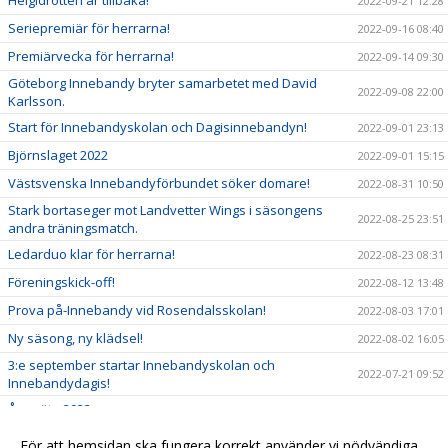
2022-09-21 12:28
Seriepremiär för herrarna!
2022-09-16 08:40
Premiärvecka för herrarna!
2022-09-14 09:30
Göteborg Innebandy bryter samarbetet med David
2022-09-08 22:00
Karlsson.
Start för Innebandyskolan och Dagisinnebandyn!
2022-09-01 23:13
Björnslaget 2022
2022-09-01 15:15
Västsvenska Innebandyförbundet söker domare!
2022-08-31 10:50
Stark bortaseger mot Landvetter Wings i säsongens
2022-08-25 23:51
andra träningsmatch.
Ledarduo klar för herrarna!
2022-08-23 08:31
Föreningskick-off!
2022-08-12 13:48
Prova på-Innebandy vid Rosendalsskolan!
2022-08-03 17:01
Ny säsong, ny klädsel!
2022-08-02 16:05
3:e september startar Innebandyskolan och
2022-07-21 09:52
Innebandydagis!
Årsmöte 2022.
2022-06-20 13:40
GDC 2022 inställt
2022-06-05 10:28
För att hemsidan ska fungera korrekt använder vi nödvändiga