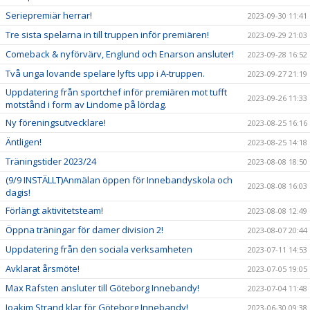
Seriepremiär herrar!
2023-09-30 11:41
Tre sista spelarna in till truppen inför premiären!
2023-09-29 21:03
Comeback & nyförvärv, Englund och Enarson ansluter!
2023-09-28 16:52
Två unga lovande spelare lyfts upp i A-truppen.
2023-09-27 21:19
Uppdatering från sportchef inför premiären mot tufft
2023-09-26 11:33
motstånd i form av Lindome på lördag.
Ny föreningsutvecklare!
2023-08-25 16:16
Äntligen!
2023-08-25 14:18
Träningstider 2023/24
2023-08-08 18:50
(9/9 INSTÄLLT)Anmälan öppen för Innebandyskola och
2023-08-08 16:03
dagis!
Förlängt aktivitetsteam!
2023-08-08 12:49
Öppna träningar för damer division 2!
2023-08-07 20:44
Uppdatering från den sociala verksamheten
2023-07-11 14:53
Avklarat årsmöte!
2023-07-05 19:05
Max Rafsten ansluter till Göteborg Innebandy!
2023-07-04 11:48
Joakim Strand klar för Göteborg Innebandy!
2023-06-30 09:38