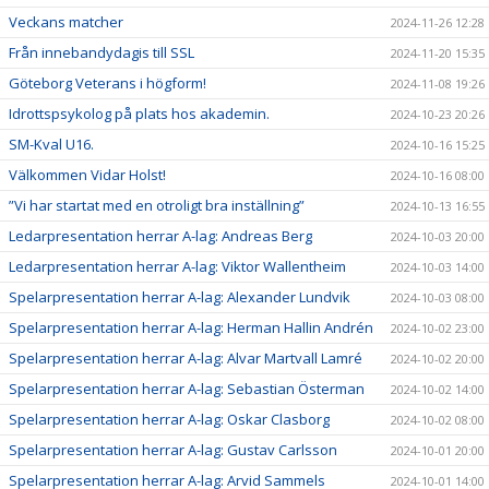
Veckans matcher
2024-11-26 12:28
Från innebandydagis till SSL
2024-11-20 15:35
Göteborg Veterans i högform!
2024-11-08 19:26
Idrottspsykolog på plats hos akademin.
2024-10-23 20:26
SM-Kval U16.
2024-10-16 15:25
Välkommen Vidar Holst!
2024-10-16 08:00
”Vi har startat med en otroligt bra inställning”
2024-10-13 16:55
Ledarpresentation herrar A-lag: Andreas Berg
2024-10-03 20:00
Ledarpresentation herrar A-lag: Viktor Wallentheim
2024-10-03 14:00
Spelarpresentation herrar A-lag: Alexander Lundvik
2024-10-03 08:00
Spelarpresentation herrar A-lag: Herman Hallin Andrén
2024-10-02 23:00
Spelarpresentation herrar A-lag: Alvar Martvall Lamré
2024-10-02 20:00
Spelarpresentation herrar A-lag: Sebastian Österman
2024-10-02 14:00
Spelarpresentation herrar A-lag: Oskar Clasborg
2024-10-02 08:00
Spelarpresentation herrar A-lag: Gustav Carlsson
2024-10-01 20:00
Spelarpresentation herrar A-lag: Arvid Sammels
2024-10-01 14:00