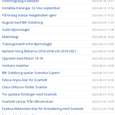
Föreningsdag 4 oktober
2025-09-18 16:37
Inställda träningar 12-14:e september
2025-09-12 11:56
På lördag startar Helgidrotten igen!
2025-09-11 19:33
Augusti med IBK Göteborg
2025-09-04 11:29
Guld i Björnslaget
2025-09-01 11:48
Matchdag!
2025-08-28 10:00
Träningsmatch inför Björnslaget
2025-08-25 15:09
Nyheter kring åldrarna 2016-2018 och 2019-2021
2025-08-25 14:48
Uppstart med Flickor 14-18
2025-08-25 14:28
Veckans matcher
2025-08-25 14:08
IBK Göteborg spelar Svenska Cupen!
2025-08-15 11:01
Felicia Anjou klar för Svartvitt
2025-08-07 14:50
Clara Ohlsson förblir Svartvit
2025-08-05 10:10
Tre spelare förlänger med Svartvitt
2025-08-01 13:42
Svartvitt värvar från Allsvenskan
2025-07-30 15:29
Evelina Wikensten klar för fortsättning med Svartvitt
2025-07-29 15:40