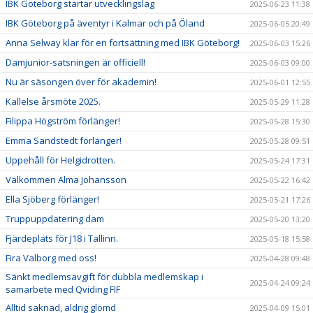
IBK Göteborg startar utvecklingslag
2025-06-23 11:38
IBK Göteborg på äventyr i Kalmar och på Öland
2025-06-05 20:49
Anna Selway klar för en fortsättning med IBK Göteborg!
2025-06-03 15:26
Damjunior-satsningen är officiell!
2025-06-03 09:00
Nu är säsongen över för akademin!
2025-06-01 12:55
Kallelse årsmöte 2025.
2025-05-29 11:28
Filippa Högström förlänger!
2025-05-28 15:30
Emma Sandstedt förlänger!
2025-05-28 09:51
Uppehåll för Helgidrotten.
2025-05-24 17:31
Välkommen Alma Johansson
2025-05-22 16:42
Ella Sjöberg förlänger!
2025-05-21 17:26
Truppuppdatering dam
2025-05-20 13:20
Fjärdeplats för J18 i Tallinn.
2025-05-18 15:58
Fira Valborg med oss!
2025-04-28 09:48
Sänkt medlemsavgift för dubbla medlemskap i
2025-04-24 09:24
samarbete med Qviding FIF
Alltid saknad, aldrig glömd
2025-04-09 15:01