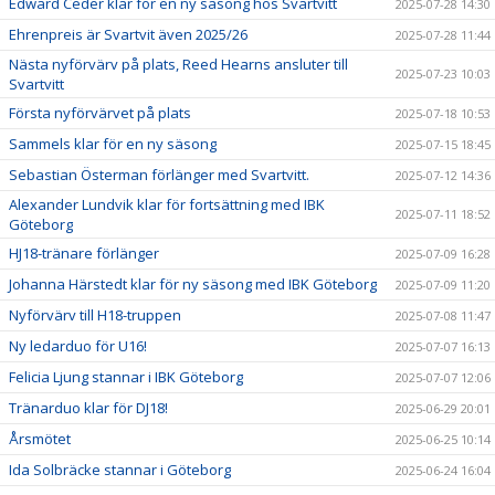
Edward Ceder klar för en ny säsong hos Svartvitt
2025-07-28 14:30
Ehrenpreis är Svartvit även 2025/26
2025-07-28 11:44
Nästa nyförvärv på plats, Reed Hearns ansluter till
2025-07-23 10:03
Svartvitt
Första nyförvärvet på plats
2025-07-18 10:53
Sammels klar för en ny säsong
2025-07-15 18:45
Sebastian Österman förlänger med Svartvitt.
2025-07-12 14:36
Alexander Lundvik klar för fortsättning med IBK
2025-07-11 18:52
Göteborg
HJ18-tränare förlänger
2025-07-09 16:28
Johanna Härstedt klar för ny säsong med IBK Göteborg
2025-07-09 11:20
Nyförvärv till H18-truppen
2025-07-08 11:47
Ny ledarduo för U16!
2025-07-07 16:13
Felicia Ljung stannar i IBK Göteborg
2025-07-07 12:06
Tränarduo klar för DJ18!
2025-06-29 20:01
Årsmötet
2025-06-25 10:14
Ida Solbräcke stannar i Göteborg
2025-06-24 16:04