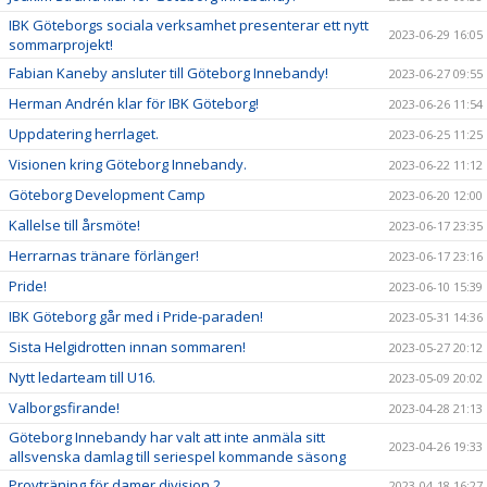
IBK Göteborgs sociala verksamhet presenterar ett nytt
2023-06-29 16:05
sommarprojekt!
Fabian Kaneby ansluter till Göteborg Innebandy!
2023-06-27 09:55
Herman Andrén klar för IBK Göteborg!
2023-06-26 11:54
Uppdatering herrlaget.
2023-06-25 11:25
Visionen kring Göteborg Innebandy.
2023-06-22 11:12
Göteborg Development Camp
2023-06-20 12:00
Kallelse till årsmöte!
2023-06-17 23:35
Herrarnas tränare förlänger!
2023-06-17 23:16
Pride!
2023-06-10 15:39
IBK Göteborg går med i Pride-paraden!
2023-05-31 14:36
Sista Helgidrotten innan sommaren!
2023-05-27 20:12
Nytt ledarteam till U16.
2023-05-09 20:02
Valborgsfirande!
2023-04-28 21:13
Göteborg Innebandy har valt att inte anmäla sitt
2023-04-26 19:33
allsvenska damlag till seriespel kommande säsong
Provträning för damer division 2.
2023-04-18 16:27