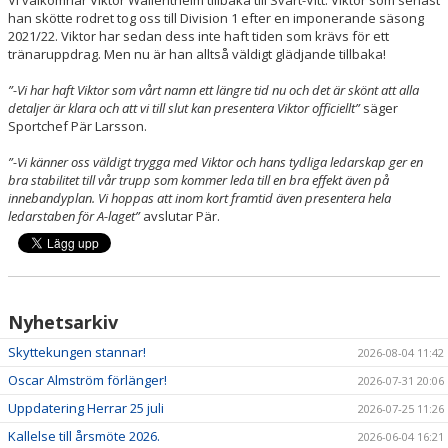
han skötte rodret tog oss till Division 1 efter en imponerande säsong
2021/22. Viktor har sedan dess inte haft tiden som krävs för ett
tränaruppdrag. Men nu är han alltså väldigt glädjande tillbaka!
”-Vi har haft Viktor som vårt namn ett längre tid nu och det är skönt att alla
detaljer är klara och att vi till slut kan presentera Viktor officiellt”
säger
Sportchef Pär Larsson.
”-Vi känner oss väldigt trygga med Viktor och hans tydliga ledarskap ger en
bra stabilitet till vår trupp som kommer leda till en bra effekt även på
innebandyplan. Vi hoppas att inom kort framtid även presentera hela
ledarstaben för A-laget”
avslutar Pär.
Nyhetsarkiv
Skyttekungen stannar!
2026-08-04 11:42
Oscar Almström förlänger!
2026-07-31 20:06
Uppdatering Herrar 25 juli
2026-07-25 11:26
Kallelse till årsmöte 2026.
2026-06-04 16:21