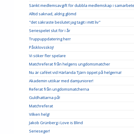
Sänkt medlemsavgift för dubbla medlemskap i samarbete
Alltid saknad, aldrig glömd
"det säkraste beslutet jag tagit i mitt liv"
Seriespelet slut för i år
Truppuppdatering herr
Påsklovssköj!
Vi söker fler spelare
Matchreferat från helgens ungdomsmatcher
Nu är caféet vid Härlanda Tjärn öppet på helgerna!
Akademin utökar med damjuniorer!
Referat från ungdomsmatcherna
Guldhattarna på!
Matchreferat
Vilken helg!
Jakob Grünberg i Love is Blind
Serieseger!