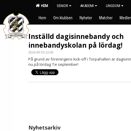
HEM
SENIOR
AKADEMI
UNGDOM
Hem
Om klubben
Nyheter
Matcher
Medlem
Inställd dagisinnebandy och
innebandyskolan på lördag!
2024-09-05 22:00
På grund av föreningens kick-off i Torpahallen är dagisi
nu på lördag 7:e september!
Nyhetsarkiv