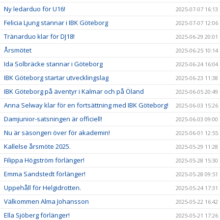
Ny ledarduo för U16!
2025-07-07 16:13
Felicia Ljung stannar i IBK Göteborg
2025-07-07 12:06
Tränarduo klar för DJ18!
2025-06-29 20:01
Årsmötet
2025-06-25 10:14
Ida Solbräcke stannar i Göteborg
2025-06-24 16:04
IBK Göteborg startar utvecklingslag
2025-06-23 11:38
IBK Göteborg på äventyr i Kalmar och på Öland
2025-06-05 20:49
Anna Selway klar för en fortsättning med IBK Göteborg!
2025-06-03 15:26
Damjunior-satsningen är officiell!
2025-06-03 09:00
Nu är säsongen över för akademin!
2025-06-01 12:55
Kallelse årsmöte 2025.
2025-05-29 11:28
Filippa Högström förlänger!
2025-05-28 15:30
Emma Sandstedt förlänger!
2025-05-28 09:51
Uppehåll för Helgidrotten.
2025-05-24 17:31
Välkommen Alma Johansson
2025-05-22 16:42
Ella Sjöberg förlänger!
2025-05-21 17:26