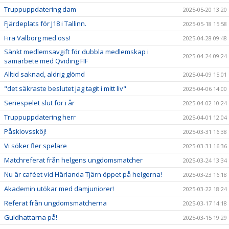
Truppuppdatering dam
2025-05-20 13:20
Fjärdeplats för J18 i Tallinn.
2025-05-18 15:58
Fira Valborg med oss!
2025-04-28 09:48
Sänkt medlemsavgift för dubbla medlemskap i
2025-04-24 09:24
samarbete med Qviding FIF
Alltid saknad, aldrig glömd
2025-04-09 15:01
"det säkraste beslutet jag tagit i mitt liv"
2025-04-06 14:00
Seriespelet slut för i år
2025-04-02 10:24
Truppuppdatering herr
2025-04-01 12:04
Påsklovssköj!
2025-03-31 16:38
Vi söker fler spelare
2025-03-31 16:36
Matchreferat från helgens ungdomsmatcher
2025-03-24 13:34
Nu är caféet vid Härlanda Tjärn öppet på helgerna!
2025-03-23 16:18
Akademin utökar med damjuniorer!
2025-03-22 18:24
Referat från ungdomsmatcherna
2025-03-17 14:18
Guldhattarna på!
2025-03-15 19:29