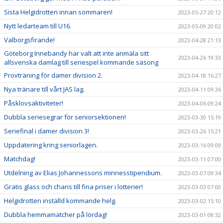
Sista Helgidrotten innan sommaren!
2023-05-27 20:12
Nytt ledarteam till U16.
2023-05-09 20:02
Valborgsfirande!
2023-04-28 21:13
Göteborg Innebandy har valt att inte anmäla sitt
2023-04-26 19:33
allsvenska damlag till seriespel kommande säsong
Provträning för damer division 2.
2023-04-18 16:27
Nya tränare till vårt JAS lag.
2023-04-11 09:36
Påsklovsaktiviteter!
2023-04-06 09:24
Dubbla seriesegrar för seniorsektionen!
2023-03-30 15:19
Seriefinal i damer division 3!
2023-03-26 15:21
Uppdatering kring seniorlagen.
2023-03-16 09:09
Matchdag!
2023-03-11 07:00
Utdelning av Elias Johannessons minnesstipendium.
2023-03-07 09:34
Gratis glass och chans till fina priser i lotterier!
2023-03-03 07:00
Helgidrotten inställd kommande helg.
2023-03-02 15:10
Dubbla hemmamatcher på lördag!
2023-03-01 08:32