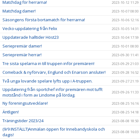
Matchdag för herrarna!
2023-10-12 11:29
Matchdag damer!
2023-10-07 08:00
Säsongens första bortamatch för herrarna!
2023-10-06 12:16
Vecko-uppdatering från Felix
2023-10-05 14:31
Uppdaterade halltider Höst23
2023-10-04 17:59
Seriepremiär damer!
2023-10-01 08:00
Seriepremiär herrar!
2023-09-30 11:41
Tre sista spelarna in till truppen inför premiären!
2023-09-29 21:03
Comeback & nyförvärv, Englund och Enarson ansluter!
2023-09-28 16:52
Två unga lovande spelare lyfts upp i A-truppen.
2023-09-27 21:19
Uppdatering från sportchef inför premiären mot tufft
2023-09-26 11:33
motstånd i form av Lindome på lördag.
Ny föreningsutvecklare!
2023-08-25 16:16
Äntligen!
2023-08-25 14:18
Träningstider 2023/24
2023-08-08 18:50
(9/9 INSTÄLLT)Anmälan öppen för Innebandyskola och
2023-08-08 16:03
dagis!