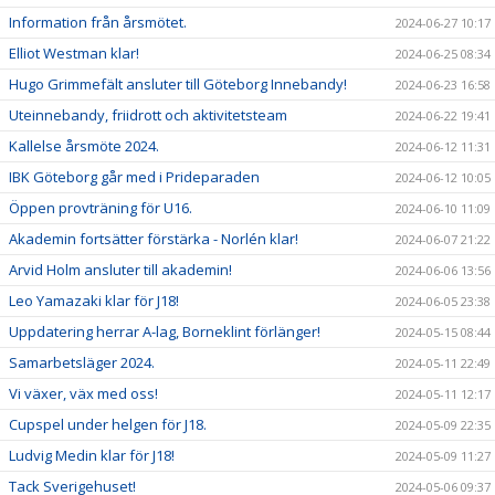
Information från årsmötet.
2024-06-27 10:17
Elliot Westman klar!
2024-06-25 08:34
Hugo Grimmefält ansluter till Göteborg Innebandy!
2024-06-23 16:58
Uteinnebandy, friidrott och aktivitetsteam
2024-06-22 19:41
Kallelse årsmöte 2024.
2024-06-12 11:31
IBK Göteborg går med i Prideparaden
2024-06-12 10:05
Öppen provträning för U16.
2024-06-10 11:09
Akademin fortsätter förstärka - Norlén klar!
2024-06-07 21:22
Arvid Holm ansluter till akademin!
2024-06-06 13:56
Leo Yamazaki klar för J18!
2024-06-05 23:38
Uppdatering herrar A-lag, Borneklint förlänger!
2024-05-15 08:44
Samarbetsläger 2024.
2024-05-11 22:49
Vi växer, väx med oss!
2024-05-11 12:17
Cupspel under helgen för J18.
2024-05-09 22:35
Ludvig Medin klar för J18!
2024-05-09 11:27
Tack Sverigehuset!
2024-05-06 09:37