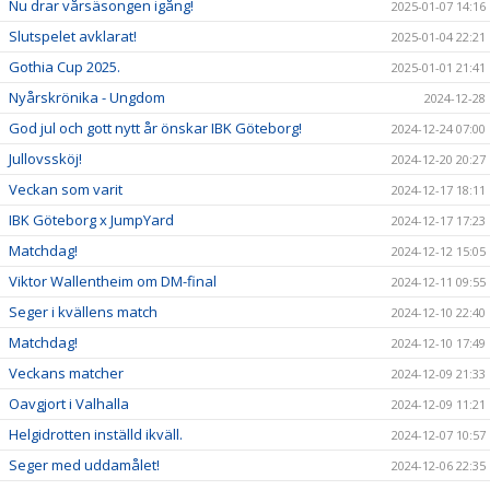
Nu drar vårsäsongen igång!
2025-01-07 14:16
Slutspelet avklarat!
2025-01-04 22:21
Gothia Cup 2025.
2025-01-01 21:41
Nyårskrönika - Ungdom
2024-12-28
God jul och gott nytt år önskar IBK Göteborg!
2024-12-24 07:00
Jullovssköj!
2024-12-20 20:27
Veckan som varit
2024-12-17 18:11
IBK Göteborg x JumpYard
2024-12-17 17:23
Matchdag!
2024-12-12 15:05
Viktor Wallentheim om DM-final
2024-12-11 09:55
Seger i kvällens match
2024-12-10 22:40
Matchdag!
2024-12-10 17:49
Veckans matcher
2024-12-09 21:33
Oavgjort i Valhalla
2024-12-09 11:21
Helgidrotten inställd ikväll.
2024-12-07 10:57
Seger med uddamålet!
2024-12-06 22:35