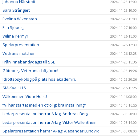
Johanna Härstedt
2024-11-28 15:00
Sara Strångert
2024-11-28 10:00
Evelina Wikensten
2024-11-27 15:00
Ella Sjöberg
2024-11-27 10:00
Wilma Permyr
2024-11-26 15:00
Spelarpresentation
2024-11-26 12:30
Veckans matcher
2024-11-26 12:28
Från innebandydagis till SSL
2024-11-20 15:35
Göteborg Veterans i högform!
2024-11-08 19:26
Idrottspsykolog på plats hos akademin.
2024-10-23 20:26
SM-Kval U16.
2024-10-16 15:25
Välkommen Vidar Holst!
2024-10-16 08:00
”Vi har startat med en otroligt bra inställning”
2024-10-13 16:55
Ledarpresentation herrar A-lag: Andreas Berg
2024-10-03 20:00
Ledarpresentation herrar A-lag: Viktor Wallentheim
2024-10-03 14:00
Spelarpresentation herrar A-lag: Alexander Lundvik
2024-10-03 08:00