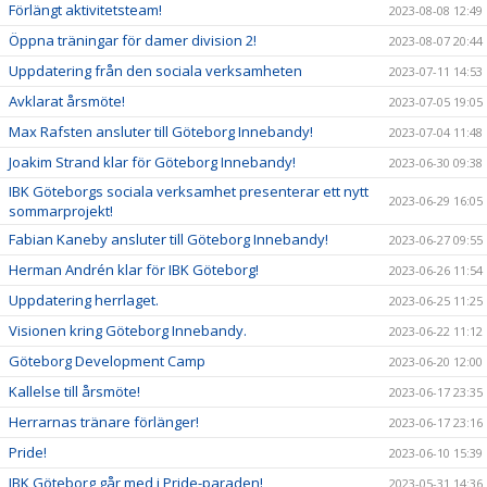
Förlängt aktivitetsteam!
2023-08-08 12:49
Öppna träningar för damer division 2!
2023-08-07 20:44
Uppdatering från den sociala verksamheten
2023-07-11 14:53
Avklarat årsmöte!
2023-07-05 19:05
Max Rafsten ansluter till Göteborg Innebandy!
2023-07-04 11:48
Joakim Strand klar för Göteborg Innebandy!
2023-06-30 09:38
IBK Göteborgs sociala verksamhet presenterar ett nytt
2023-06-29 16:05
sommarprojekt!
Fabian Kaneby ansluter till Göteborg Innebandy!
2023-06-27 09:55
Herman Andrén klar för IBK Göteborg!
2023-06-26 11:54
Uppdatering herrlaget.
2023-06-25 11:25
Visionen kring Göteborg Innebandy.
2023-06-22 11:12
Göteborg Development Camp
2023-06-20 12:00
Kallelse till årsmöte!
2023-06-17 23:35
Herrarnas tränare förlänger!
2023-06-17 23:16
Pride!
2023-06-10 15:39
IBK Göteborg går med i Pride-paraden!
2023-05-31 14:36