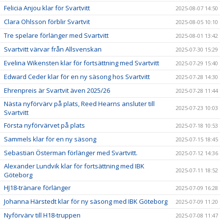
Felicia Anjou klar för Svartvitt
2025-08-07 14:50
Clara Ohlsson förblir Svartvit
2025-08-05 10:10
Tre spelare förlänger med Svartvitt
2025-08-01 13:42
Svartvitt värvar från Allsvenskan
2025-07-30 15:29
Evelina Wikensten klar för fortsättning med Svartvitt
2025-07-29 15:40
Edward Ceder klar för en ny säsong hos Svartvitt
2025-07-28 14:30
Ehrenpreis är Svartvit även 2025/26
2025-07-28 11:44
Nästa nyförvärv på plats, Reed Hearns ansluter till
2025-07-23 10:03
Svartvitt
Första nyförvärvet på plats
2025-07-18 10:53
Sammels klar för en ny säsong
2025-07-15 18:45
Sebastian Österman förlänger med Svartvitt.
2025-07-12 14:36
Alexander Lundvik klar för fortsättning med IBK
2025-07-11 18:52
Göteborg
HJ18-tränare förlänger
2025-07-09 16:28
Johanna Härstedt klar för ny säsong med IBK Göteborg
2025-07-09 11:20
Nyförvärv till H18-truppen
2025-07-08 11:47