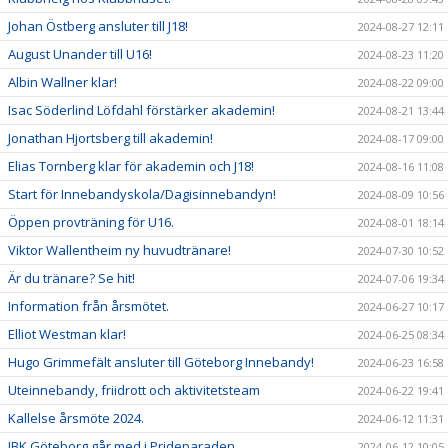
Johan Östberg ansluter till J18!
2024-08-27 12:11
August Unander till U16!
2024-08-23 11:20
Albin Wallner klar!
2024-08-22 09:00
Isac Söderlind Löfdahl förstärker akademin!
2024-08-21 13:44
Jonathan Hjortsberg till akademin!
2024-08-17 09:00
Elias Tornberg klar för akademin och J18!
2024-08-16 11:08
Start för Innebandyskola/Dagisinnebandyn!
2024-08-09 10:56
Öppen provträning för U16.
2024-08-01 18:14
Viktor Wallentheim ny huvudtränare!
2024-07-30 10:52
Är du tränare? Se hit!
2024-07-06 19:34
Information från årsmötet.
2024-06-27 10:17
Elliot Westman klar!
2024-06-25 08:34
Hugo Grimmefält ansluter till Göteborg Innebandy!
2024-06-23 16:58
Uteinnebandy, friidrott och aktivitetsteam
2024-06-22 19:41
Kallelse årsmöte 2024.
2024-06-12 11:31
IBK Göteborg går med i Prideparaden
2024-06-12 10:05