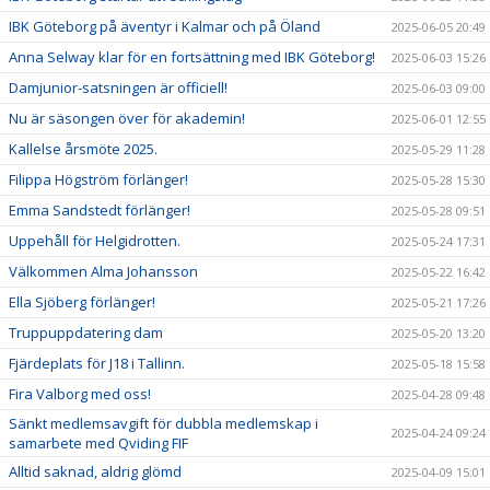
IBK Göteborg på äventyr i Kalmar och på Öland
2025-06-05 20:49
Anna Selway klar för en fortsättning med IBK Göteborg!
2025-06-03 15:26
Damjunior-satsningen är officiell!
2025-06-03 09:00
Nu är säsongen över för akademin!
2025-06-01 12:55
Kallelse årsmöte 2025.
2025-05-29 11:28
Filippa Högström förlänger!
2025-05-28 15:30
Emma Sandstedt förlänger!
2025-05-28 09:51
Uppehåll för Helgidrotten.
2025-05-24 17:31
Välkommen Alma Johansson
2025-05-22 16:42
Ella Sjöberg förlänger!
2025-05-21 17:26
Truppuppdatering dam
2025-05-20 13:20
Fjärdeplats för J18 i Tallinn.
2025-05-18 15:58
Fira Valborg med oss!
2025-04-28 09:48
Sänkt medlemsavgift för dubbla medlemskap i
2025-04-24 09:24
samarbete med Qviding FIF
Alltid saknad, aldrig glömd
2025-04-09 15:01