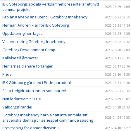
IBK Göteborgs sociala verksamhet presenterar ett nytt
2023-06-29 16:05
sommarprojekt!
Fabian Kaneby ansluter till Göteborg Innebandy!
2023-06-27 09:55
Herman Andrén klar för IBK Göteborg!
2023-06-26 11:54
Uppdatering herrlaget.
2023-06-25 11:25
Visionen kring Göteborg Innebandy.
2023-06-22 11:12
Göteborg Development Camp
2023-06-20 12:00
Kallelse till årsmöte!
2023-06-17 23:35
Herrarnas tränare förlänger!
2023-06-17 23:16
Pride!
2023-06-10 15:39
IBK Göteborg går med i Pride-paraden!
2023-05-31 14:36
Sista Helgidrotten innan sommaren!
2023-05-27 20:12
Nytt ledarteam till U16.
2023-05-09 20:02
Valborgsfirande!
2023-04-28 21:13
Göteborg Innebandy har valt att inte anmäla sitt
2023-04-26 19:33
allsvenska damlag till seriespel kommande säsong
Provträning för damer division 2.
2023-04-18 16:27