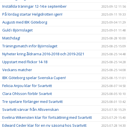
Inställda träningar 12-14:e september
2025-09-12 11:56
På lördag startar Helgidrotten igen!
2025-09-11 19:33
Augusti med IBK Göteborg
2025-09-04 11:29
Guld i Björnslaget
2025-09-01 11:48
Matchdag!
2025-08-28 10:00
Träningsmatch inför Björnslaget
2025-08-25 15:09
Nyheter kring åldrarna 2016-2018 och 2019-2021
2025-08-25 14:48
Uppstart med Flickor 14-18
2025-08-25 14:28
Veckans matcher
2025-08-25 14:08
IBK Göteborg spelar Svenska Cupen!
2025-08-15 11:01
Felicia Anjou klar för Svartvitt
2025-08-07 14:50
Clara Ohlsson förblir Svartvit
2025-08-05 10:10
Tre spelare förlänger med Svartvitt
2025-08-01 13:42
Svartvitt värvar från Allsvenskan
2025-07-30 15:29
Evelina Wikensten klar för fortsättning med Svartvitt
2025-07-29 15:40
Edward Ceder klar för en ny säsong hos Svartvitt
2025-07-28 14:30