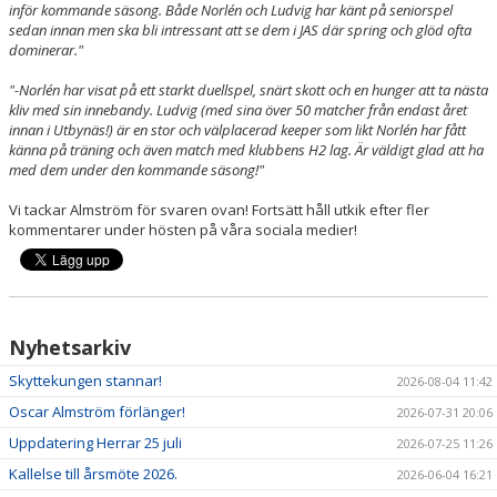
inför kommande säsong. Både
Norlén
och
Ludvig
har känt på seniorspel
sedan innan men ska bli intressant att se dem i JAS där spring och glöd ofta
dominerar."
"-Norlén
har visat på ett starkt duellspel, snärt skott och en hunger att ta nästa
kliv med sin innebandy.
Ludvig
(med sina över 50 matcher från endast året
innan i Utbynäs!) är en stor och välplacerad keeper som likt
Norlén
har fått
känna på träning och även match med klubbens H2 lag. Är väldigt glad att ha
med dem under den kommande säsong!"
Vi tackar
Almström
för svaren ovan! Fortsätt håll utkik efter fler
kommentarer under hösten på våra sociala medier!
Nyhetsarkiv
Skyttekungen stannar!
2026-08-04 11:42
Oscar Almström förlänger!
2026-07-31 20:06
Uppdatering Herrar 25 juli
2026-07-25 11:26
Kallelse till årsmöte 2026.
2026-06-04 16:21