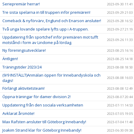
Seriepremiär herrar!
2023-09-30 11:41
Tre sista spelarna in till truppen inför premiären!
2023-09-29 21:03
Comeback & nyförvärv, Englund och Enarson ansluter!
2023-09-28 16:52
Två unga lovande spelare lyfts upp i A-truppen.
2023-09-27 21:19
Uppdatering från sportchef inför premiären mot tufft
2023-09-26 11:33
motstånd i form av Lindome på lördag.
Ny föreningsutvecklare!
2023-08-25 16:16
Äntligen!
2023-08-25 14:18
Träningstider 2023/24
2023-08-08 18:50
(9/9 INSTÄLLT)Anmälan öppen för Innebandyskola och
2023-08-08 16:03
dagis!
Förlängt aktivitetsteam!
2023-08-08 12:49
Öppna träningar för damer division 2!
2023-08-07 20:44
Uppdatering från den sociala verksamheten
2023-07-11 14:53
Avklarat årsmöte!
2023-07-05 19:05
Max Rafsten ansluter till Göteborg Innebandy!
2023-07-04 11:48
Joakim Strand klar för Göteborg Innebandy!
2023-06-30 09:38