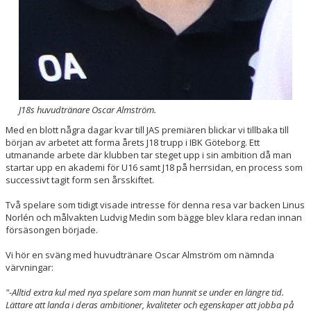
J18s huvudtränare Oscar Almström.
Med en blott några dagar kvar till JAS premiären blickar vi tillbaka till
början av arbetet att forma årets J18 trupp i IBK Göteborg. Ett
utmanande arbete där klubben tar steget upp i sin ambition då man
startar upp en akademi för U16 samt J18 på herrsidan, en process som
successivt tagit form sen årsskiftet.
Två spelare som tidigt visade intresse för denna resa var backen
Linus
Norlén
och målvakten
Ludvig Medin som bägge blev klara redan innan
försäsongen började.
Vi hör en sväng med huvudtränare Oscar Almström
om nämnda
värvningar:
"-Alltid extra kul med nya spelare som man hunnit se under en längre tid.
Lättare att landa i deras ambitioner, kvaliteter och egenskaper att jobba på