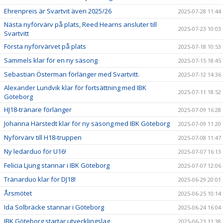
Ehrenpreis är Svartvit även 2025/26
2025-07-28 11:44
Nästa nyförvärv på plats, Reed Hearns ansluter till
2025-07-23 10:03
Svartvitt
Första nyförvärvet på plats
2025-07-18 10:53
Sammels klar för en ny säsong
2025-07-15 18:45
Sebastian Österman förlänger med Svartvitt.
2025-07-12 14:36
Alexander Lundvik klar för fortsättning med IBK
2025-07-11 18:52
Göteborg
HJ18-tränare förlänger
2025-07-09 16:28
Johanna Härstedt klar för ny säsong med IBK Göteborg
2025-07-09 11:20
Nyförvärv till H18-truppen
2025-07-08 11:47
Ny ledarduo för U16!
2025-07-07 16:13
Felicia Ljung stannar i IBK Göteborg
2025-07-07 12:06
Tränarduo klar för DJ18!
2025-06-29 20:01
Årsmötet
2025-06-25 10:14
Ida Solbräcke stannar i Göteborg
2025-06-24 16:04
IBK Göteborg startar utvecklingslag
2025-06-23 11:38