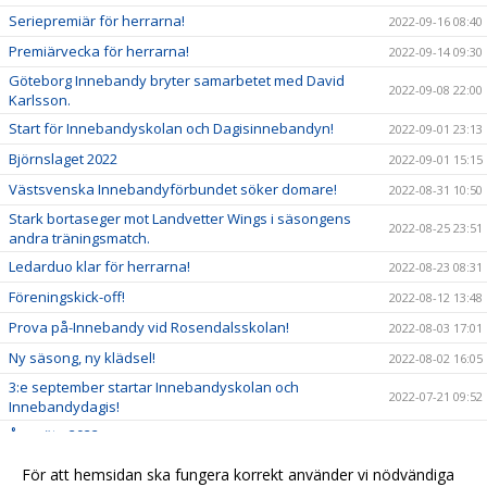
Seriepremiär för herrarna!
2022-09-16 08:40
Premiärvecka för herrarna!
2022-09-14 09:30
Göteborg Innebandy bryter samarbetet med David
2022-09-08 22:00
Karlsson.
Start för Innebandyskolan och Dagisinnebandyn!
2022-09-01 23:13
Björnslaget 2022
2022-09-01 15:15
Västsvenska Innebandyförbundet söker domare!
2022-08-31 10:50
Stark bortaseger mot Landvetter Wings i säsongens
2022-08-25 23:51
andra träningsmatch.
Ledarduo klar för herrarna!
2022-08-23 08:31
Föreningskick-off!
2022-08-12 13:48
Prova på-Innebandy vid Rosendalsskolan!
2022-08-03 17:01
Ny säsong, ny klädsel!
2022-08-02 16:05
3:e september startar Innebandyskolan och
2022-07-21 09:52
Innebandydagis!
Årsmöte 2022.
2022-06-20 13:40
GDC 2022 inställt
2022-06-05 10:28
För att hemsidan ska fungera korrekt använder vi nödvändiga