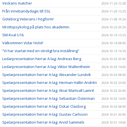
Veckans matcher
2024-11-26 12:28
Från innebandydagis till SSL
2024-11-20 15:35
Göteborg Veterans i högform!
2024-11-08 19:26
Idrottspsykolog på plats hos akademin.
2024-10-23 20:26
SM-Kval U16.
2024-10-16 15:25
Välkommen Vidar Holst!
2024-10-16 08:00
”Vi har startat med en otroligt bra inställning”
2024-10-13 16:55
Ledarpresentation herrar A-lag: Andreas Berg
2024-10-03 20:00
Ledarpresentation herrar A-lag: Viktor Wallentheim
2024-10-03 14:00
Spelarpresentation herrar A-lag: Alexander Lundvik
2024-10-03 08:00
Spelarpresentation herrar A-lag: Herman Hallin Andrén
2024-10-02 23:00
Spelarpresentation herrar A-lag: Alvar Martvall Lamré
2024-10-02 20:00
Spelarpresentation herrar A-lag: Sebastian Österman
2024-10-02 14:00
Spelarpresentation herrar A-lag: Oskar Clasborg
2024-10-02 08:00
Spelarpresentation herrar A-lag: Gustav Carlsson
2024-10-01 20:00
Spelarpresentation herrar A-lag: Arvid Sammels
2024-10-01 14:00