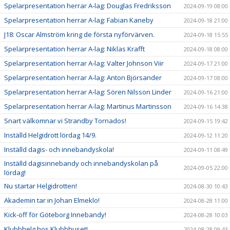
Spelarpresentation herrar A-lag: Douglas Fredriksson
2024-09-19 08:00
Spelarpresentation herrar A-lag: Fabian Kaneby
2024-09-18 21:00
J18: Oscar Almström kring de första nyförvärven.
2024-09-18 15:55
Spelarpresentation herrar A-lag: Niklas Krafft
2024-09-18 08:00
Spelarpresentation herrar A-lag: Valter Johnson Viir
2024-09-17 21:00
Spelarpresentation herrar A-lag: Anton Björsander
2024-09-17 08:00
Spelarpresentation herrar A-lag: Sören Nilsson Linder
2024-09-16 21:00
Spelarpresentation herrar A-lag: Martinus Martinsson
2024-09-16 14:38
Snart välkomnar vi Strandby Tornados!
2024-09-15 19:42
Inställd Helgidrott lördag 14/9.
2024-09-12 11:20
Inställd dagis- och innebandyskola!
2024-09-11 08:49
Inställd dagisinnebandy och innebandyskolan på
2024-09-05 22:00
lördag!
Nu startar Helgidrotten!
2024-08-30 10:43
Akademin tar in Johan Elmeklo!
2024-08-28 11:00
Kick-off för Göteborg Innebandy!
2024-08-28 10:03
Klubbhelg hos Klubbhuset!
2024-08-28 09:43