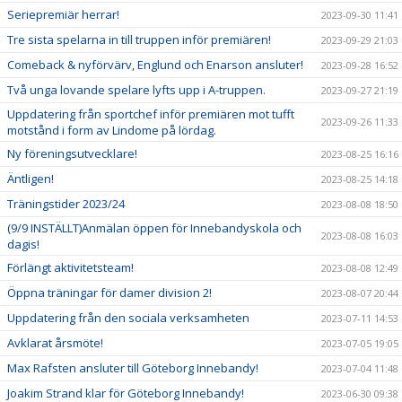
Seriepremiär herrar!
2023-09-30 11:41
Tre sista spelarna in till truppen inför premiären!
2023-09-29 21:03
Comeback & nyförvärv, Englund och Enarson ansluter!
2023-09-28 16:52
Två unga lovande spelare lyfts upp i A-truppen.
2023-09-27 21:19
Uppdatering från sportchef inför premiären mot tufft
2023-09-26 11:33
motstånd i form av Lindome på lördag.
Ny föreningsutvecklare!
2023-08-25 16:16
Äntligen!
2023-08-25 14:18
Träningstider 2023/24
2023-08-08 18:50
(9/9 INSTÄLLT)Anmälan öppen för Innebandyskola och
2023-08-08 16:03
dagis!
Förlängt aktivitetsteam!
2023-08-08 12:49
Öppna träningar för damer division 2!
2023-08-07 20:44
Uppdatering från den sociala verksamheten
2023-07-11 14:53
Avklarat årsmöte!
2023-07-05 19:05
Max Rafsten ansluter till Göteborg Innebandy!
2023-07-04 11:48
Joakim Strand klar för Göteborg Innebandy!
2023-06-30 09:38