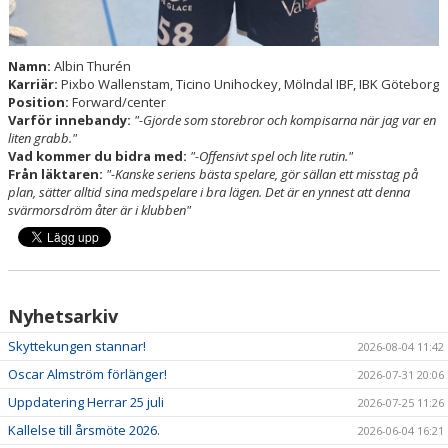
Namn:
Albin Thurén
Karriär:
Pixbo Wallenstam, Ticino Unihockey, Mölndal IBF, IBK Göteborg
Position:
Forward/center
Varför innebandy:
"-Gjorde som storebror och kompisarna när jag var en
liten grabb."
Vad kommer du bidra med:
"-Offensivt spel och lite rutin."
Från läktaren:
"-Kanske seriens bästa spelare, gör sällan ett misstag på
plan, sätter alltid sina medspelare i bra lägen. Det är en ynnest att denna
svärmorsdröm åter är i klubben"
Nyhetsarkiv
Skyttekungen stannar!
2026-08-04 11:42
Oscar Almström förlänger!
2026-07-31 20:06
Uppdatering Herrar 25 juli
2026-07-25 11:26
Kallelse till årsmöte 2026.
2026-06-04 16:21