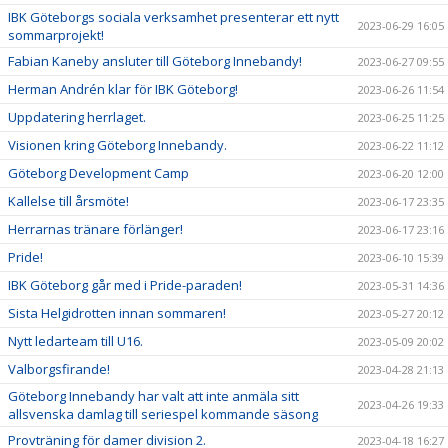
IBK Göteborgs sociala verksamhet presenterar ett nytt
2023-06-29 16:05
sommarprojekt!
Fabian Kaneby ansluter till Göteborg Innebandy!
2023-06-27 09:55
Herman Andrén klar för IBK Göteborg!
2023-06-26 11:54
Uppdatering herrlaget.
2023-06-25 11:25
Visionen kring Göteborg Innebandy.
2023-06-22 11:12
Göteborg Development Camp
2023-06-20 12:00
Kallelse till årsmöte!
2023-06-17 23:35
Herrarnas tränare förlänger!
2023-06-17 23:16
Pride!
2023-06-10 15:39
IBK Göteborg går med i Pride-paraden!
2023-05-31 14:36
Sista Helgidrotten innan sommaren!
2023-05-27 20:12
Nytt ledarteam till U16.
2023-05-09 20:02
Valborgsfirande!
2023-04-28 21:13
Göteborg Innebandy har valt att inte anmäla sitt
2023-04-26 19:33
allsvenska damlag till seriespel kommande säsong
Provträning för damer division 2.
2023-04-18 16:27