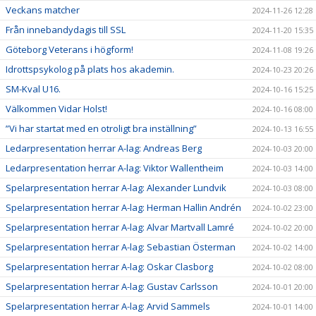
Veckans matcher
2024-11-26 12:28
Från innebandydagis till SSL
2024-11-20 15:35
Göteborg Veterans i högform!
2024-11-08 19:26
Idrottspsykolog på plats hos akademin.
2024-10-23 20:26
SM-Kval U16.
2024-10-16 15:25
Välkommen Vidar Holst!
2024-10-16 08:00
”Vi har startat med en otroligt bra inställning”
2024-10-13 16:55
Ledarpresentation herrar A-lag: Andreas Berg
2024-10-03 20:00
Ledarpresentation herrar A-lag: Viktor Wallentheim
2024-10-03 14:00
Spelarpresentation herrar A-lag: Alexander Lundvik
2024-10-03 08:00
Spelarpresentation herrar A-lag: Herman Hallin Andrén
2024-10-02 23:00
Spelarpresentation herrar A-lag: Alvar Martvall Lamré
2024-10-02 20:00
Spelarpresentation herrar A-lag: Sebastian Österman
2024-10-02 14:00
Spelarpresentation herrar A-lag: Oskar Clasborg
2024-10-02 08:00
Spelarpresentation herrar A-lag: Gustav Carlsson
2024-10-01 20:00
Spelarpresentation herrar A-lag: Arvid Sammels
2024-10-01 14:00