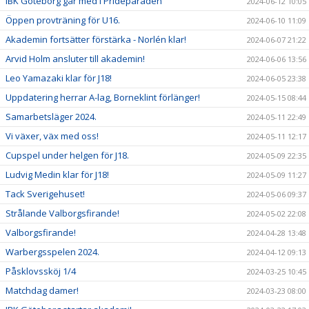
IBK Göteborg går med i Prideparaden
2024-06-12 10:05
Öppen provträning för U16.
2024-06-10 11:09
Akademin fortsätter förstärka - Norlén klar!
2024-06-07 21:22
Arvid Holm ansluter till akademin!
2024-06-06 13:56
Leo Yamazaki klar för J18!
2024-06-05 23:38
Uppdatering herrar A-lag, Borneklint förlänger!
2024-05-15 08:44
Samarbetsläger 2024.
2024-05-11 22:49
Vi växer, väx med oss!
2024-05-11 12:17
Cupspel under helgen för J18.
2024-05-09 22:35
Ludvig Medin klar för J18!
2024-05-09 11:27
Tack Sverigehuset!
2024-05-06 09:37
Strålande Valborgsfirande!
2024-05-02 22:08
Valborgsfirande!
2024-04-28 13:48
Warbergsspelen 2024.
2024-04-12 09:13
Påsklovssköj 1/4
2024-03-25 10:45
Matchdag damer!
2024-03-23 08:00