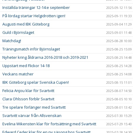
Inställda träningar 12-14:e september
2025-09-12 11:56
På lördag startar Helgidrotten igen!
2025-09-11 19:33
Augusti med IBK Göteborg
2025-09-04 11:29
Guld i Björnslaget
2025-09-01 11:48
Matchdag!
2025-08-28 10:00
Träningsmatch inför Björnslaget
2025-08-25 15:09
Nyheter kring åldrarna 2016-2018 och 2019-2021
2025-08-25 14:48
Uppstart med Flickor 14-18
2025-08-25 14:28
Veckans matcher
2025-08-25 14:08
IBK Göteborg spelar Svenska Cupen!
2025-08-15 11:01
Felicia Anjou klar för Svartvitt
2025-08-07 14:50
Clara Ohlsson förblir Svartvit
2025-08-05 10:10
Tre spelare förlänger med Svartvitt
2025-08-01 13:42
Svartvitt värvar från Allsvenskan
2025-07-30 15:29
Evelina Wikensten klar för fortsättning med Svartvitt
2025-07-29 15:40
Edward Ceder klar för en ny säsong hos Svartvitt
2025-07-28 14:30