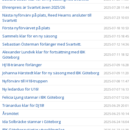
Ehrenpreis är Svartvit även 2025/26
2025-07-28 11:44
Nästa nyförvärv på plats, Reed Hearns ansluter till
2025-07-23 10:03
Svartvitt
Första nyförvärvet på plats
2025-07-18 10:53
Sammels klar för en ny säsong
2025-07-15 18:45
Sebastian Österman förlänger med Svartvitt.
2025-07-12 14:36
Alexander Lundvik klar för fortsättning med IBK
2025-07-11 18:52
Göteborg
HJ18-tränare förlänger
2025-07-09 16:28
Johanna Härstedt klar för ny säsong med IBK Göteborg
2025-07-09 11:20
Nyförvärv till H18-truppen
2025-07-08 11:47
Ny ledarduo för U16!
2025-07-07 16:13
Felicia Ljung stannar i IBK Göteborg
2025-07-07 12:06
Tränarduo klar för DJ18!
2025-06-29 20:01
Årsmötet
2025-06-25 10:14
Ida Solbräcke stannar i Göteborg
2025-06-24 16:04
IBK Göteborg startar utvecklingslag
2025-06-23 11:38