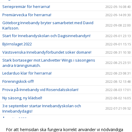
Seriepremiär för herrarna!
2022-09-16 08:40
Premiärvecka för herrarna!
2022-09-14 09:30
Göteborg Innebandy bryter samarbetet med David
2022-09-08 22:00
Karlsson.
Start för Innebandyskolan och Dagisinnebandyn!
2022-09-01 23:13
Björnslaget 2022
2022-09-01 15:15
Västsvenska Innebandyförbundet söker domare!
2022-08-31 10:50
Stark bortaseger mot Landvetter Wings i säsongens
2022-08-25 23:51
andra träningsmatch.
Ledarduo klar för herrarna!
2022-08-23 08:31
Föreningskick-off!
2022-08-12 13:48
Prova på-Innebandy vid Rosendalsskolan!
2022-08-03 17:01
Ny säsong, ny klädsel!
2022-08-02 16:05
3:e september startar Innebandyskolan och
2022-07-21 09:52
Innebandydagis!
Årsmöte 2022.
2022-06-20 13:40
GDC 2022 inställt
2022-06-05 10:28
För att hemsidan ska fungera korrekt använder vi nödvändiga