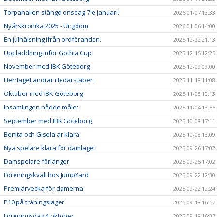
Torpahallen stängd onsdag 7:e januari.
2026-01-07 13:33
Nyårskrönika 2025 - Ungdom
2026-01-06 14:00
En julhälsning ifrån ordföranden.
2025-12-22 21:13
Uppladdning inför Gothia Cup
2025-12-15 12:25
November med IBK Göteborg
2025-12-09 09:00
Herrlaget ändrar i ledarstaben
2025-11-18 11:08
Oktober med IBK Göteborg
2025-11-08 10:13
Insamlingen nådde målet
2025-11-04 13:55
September med IBK Göteborg
2025-10-08 17:11
Benita och Gisela är klara
2025-10-08 13:09
Nya spelare klara för damlaget
2025-09-26 17:02
Damspelare förlänger
2025-09-25 17:02
Föreningskväll hos JumpYard
2025-09-22 12:30
Premiärvecka för damerna
2025-09-22 12:24
P10 på träningsläger
2025-09-18 16:57
Föreningsdag 4 oktober
2025-09-18 16:37