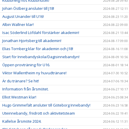
Klubbhelg hos Klubbhuset!
2024-08-28 09:43
Johan Östberg ansluter till J18!
2024-08-27 12:11
August Unander till U16!
2024-08-23 11:20
Albin Wallner klar!
2024-08-22 09:00
Isac Söderlind Löfdahl förstärker akademin!
2024-08-21 13:44
Jonathan Hjortsberg till akademin!
2024-08-17 09:00
Elias Tornberg klar för akademin och J18!
2024-08-16 11:08
Start för Innebandyskola/Dagisinnebandyn!
2024-08-09 10:56
Öppen provträning för U16.
2024-08-01 18:14
Viktor Wallentheim ny huvudtränare!
2024-07-30 10:52
Är du tränare? Se hit!
2024-07-06 19:34
Information från årsmötet.
2024-06-27 10:17
Elliot Westman klar!
2024-06-25 08:34
Hugo Grimmefält ansluter till Göteborg Innebandy!
2024-06-23 16:58
Uteinnebandy, friidrott och aktivitetsteam
2024-06-22 19:41
Kallelse årsmöte 2024.
2024-06-12 11:31