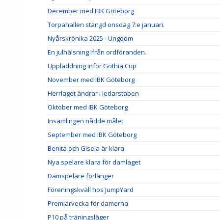
December med IBK Göteborg
Torpahallen stängd onsdag 7:e januari.
Nyårskrönika 2025 - Ungdom
En julhälsning ifrån ordföranden.
Uppladdning inför Gothia Cup
November med IBK Göteborg
Herrlaget ändrar i ledarstaben
Oktober med IBK Göteborg
Insamlingen nådde målet
September med IBK Göteborg
Benita och Gisela är klara
Nya spelare klara för damlaget
Damspelare förlänger
Föreningskväll hos JumpYard
Premiärvecka för damerna
P10 på träningsläger