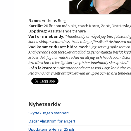
Namn:
Andreas Berg
Karriär:
20 år som målvakt, coach Kärra, Zenit, Distriktsla
Uppdrag:
Assisterande tränare
Varför innebandy:
"-Innebandy är något jag blev fullständigt 
kunna släppa sedan dess, trots många försök att distansera mig s
Vad kommer du att bidra med:
"-Jag ser mig själv som en 
Analyserande och försöker att alltid ta genomtänkta beslut kr
kräver det. Jag har märkt redan nu att jag och headcoach Victo
bra då vi har en kusligt lika syn på hur innebandy ska spelas."
Från läktaren:
"-Blir spännande att se vad Berg kan bidra me
Redan nu har vi sett att taktiktavlan är uppe och en bra time
Nyhetsarkiv
Skyttekungen stannar!
Oscar Almström förlänger!
Uppdatering Herrar 25 juli