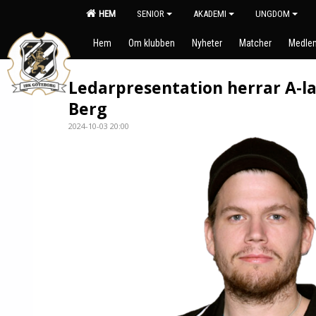
HEM
SENIOR
AKADEMI
UNGDOM
Hem
Om klubben
Nyheter
Matcher
Medlem
Ledarpresentation herrar A-l
Berg
2024-10-03 20:00