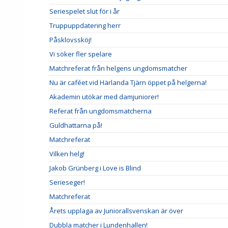
Seriespelet slut för i år
Truppuppdatering herr
Påsklovssköj!
Vi söker fler spelare
Matchreferat från helgens ungdomsmatcher
Nu är caféet vid Härlanda Tjärn öppet på helgerna!
Akademin utökar med damjuniorer!
Referat från ungdomsmatcherna
Guldhattarna på!
Matchreferat
Vilken helg!
Jakob Grünberg i Love is Blind
Serieseger!
Matchreferat
Årets upplaga av Juniorallsvenskan är över
Dubbla matcher i Lundenhallen!