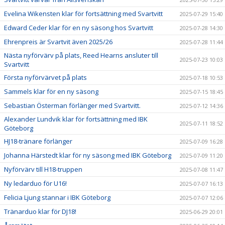
Evelina Wikensten klar för fortsättning med Svartvitt
2025-07-29 15:40
Edward Ceder klar för en ny säsong hos Svartvitt
2025-07-28 14:30
Ehrenpreis är Svartvit även 2025/26
2025-07-28 11:44
Nästa nyförvärv på plats, Reed Hearns ansluter till
2025-07-23 10:03
Svartvitt
Första nyförvärvet på plats
2025-07-18 10:53
Sammels klar för en ny säsong
2025-07-15 18:45
Sebastian Österman förlänger med Svartvitt.
2025-07-12 14:36
Alexander Lundvik klar för fortsättning med IBK
2025-07-11 18:52
Göteborg
HJ18-tränare förlänger
2025-07-09 16:28
Johanna Härstedt klar för ny säsong med IBK Göteborg
2025-07-09 11:20
Nyförvärv till H18-truppen
2025-07-08 11:47
Ny ledarduo för U16!
2025-07-07 16:13
Felicia Ljung stannar i IBK Göteborg
2025-07-07 12:06
Tränarduo klar för DJ18!
2025-06-29 20:01