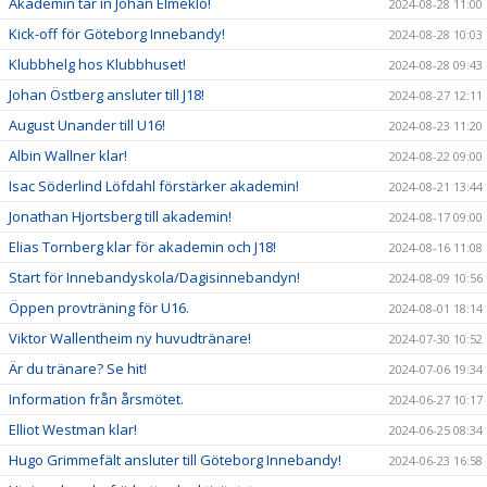
Akademin tar in Johan Elmeklo!
2024-08-28 11:00
Kick-off för Göteborg Innebandy!
2024-08-28 10:03
Klubbhelg hos Klubbhuset!
2024-08-28 09:43
Johan Östberg ansluter till J18!
2024-08-27 12:11
August Unander till U16!
2024-08-23 11:20
Albin Wallner klar!
2024-08-22 09:00
Isac Söderlind Löfdahl förstärker akademin!
2024-08-21 13:44
Jonathan Hjortsberg till akademin!
2024-08-17 09:00
Elias Tornberg klar för akademin och J18!
2024-08-16 11:08
Start för Innebandyskola/Dagisinnebandyn!
2024-08-09 10:56
Öppen provträning för U16.
2024-08-01 18:14
Viktor Wallentheim ny huvudtränare!
2024-07-30 10:52
Är du tränare? Se hit!
2024-07-06 19:34
Information från årsmötet.
2024-06-27 10:17
Elliot Westman klar!
2024-06-25 08:34
Hugo Grimmefält ansluter till Göteborg Innebandy!
2024-06-23 16:58