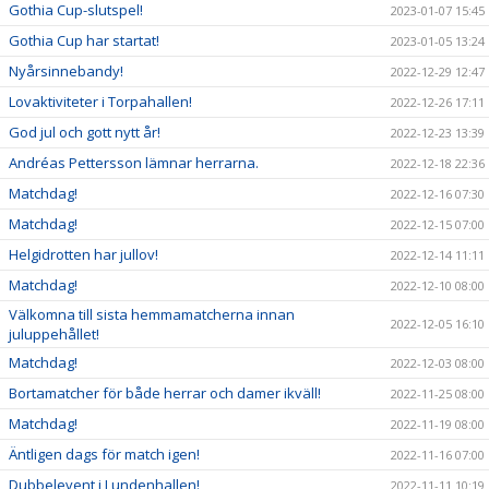
Gothia Cup-slutspel!
2023-01-07 15:45
Gothia Cup har startat!
2023-01-05 13:24
Nyårsinnebandy!
2022-12-29 12:47
Lovaktiviteter i Torpahallen!
2022-12-26 17:11
God jul och gott nytt år!
2022-12-23 13:39
Andréas Pettersson lämnar herrarna.
2022-12-18 22:36
Matchdag!
2022-12-16 07:30
Matchdag!
2022-12-15 07:00
Helgidrotten har jullov!
2022-12-14 11:11
Matchdag!
2022-12-10 08:00
Välkomna till sista hemmamatcherna innan
2022-12-05 16:10
juluppehållet!
Matchdag!
2022-12-03 08:00
Bortamatcher för både herrar och damer ikväll!
2022-11-25 08:00
Matchdag!
2022-11-19 08:00
Äntligen dags för match igen!
2022-11-16 07:00
Dubbelevent i Lundenhallen!
2022-11-11 10:19