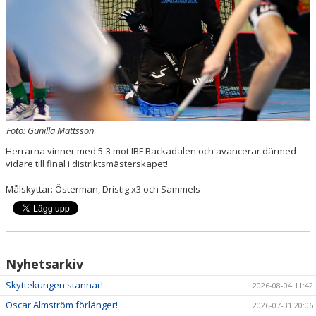
DOKUMENT
SPORTRÅD
SOCIALT RÅD
Foto: Gunilla Mattsson
Herrarna vinner med 5-3 mot IBF Backadalen och avancerar därmed
vidare till final i distriktsmästerskapet!
Målskyttar: Österman, Dristig x3 och Sammels
Nyhetsarkiv
Skyttekungen stannar!
2026-08-04 11:42
Oscar Almström förlänger!
2026-07-31 20:06