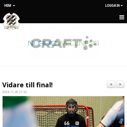
HEM
LOGGA IN
HEM
OM KLUBBEN
NYHETER
MATCHER
MEDLEMSAVGIFTER
Vidare till final!
<
>
KLUBBSHOP
2024-11-28 21:52
KONTAKT
STYRELSE
KALENDER