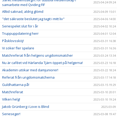
Sänkt medlemsavgift för dubbla medlemskap i
2025-04-24 09:24
samarbete med Qviding FIF
Alltid saknad, aldrig glömd
2025-04-09 15:01
"det säkraste beslutet jag tagit i mitt liv"
2025-04-06 14:00
Seriespelet slut för i år
2025-04-02 10:24
Truppuppdatering herr
2025-04-01 12:04
Påsklovssköj!
2025-03-31 16:38
Vi söker fler spelare
2025-03-31 16:36
Matchreferat från helgens ungdomsmatcher
2025-03-24 13:34
Nu är caféet vid Härlanda Tjärn öppet på helgerna!
2025-03-23 16:18
Akademin utökar med damjuniorer!
2025-03-22 18:24
Referat från ungdomsmatcherna
2025-03-17 14:18
Guldhattarna på!
2025-03-15 19:29
Matchreferat
2025-03-10 20:01
Vilken helg!
2025-03-10 19:24
Jakob Grünberg i Love is Blind
2025-03-09
Serieseger!
2025-03-08 19:47