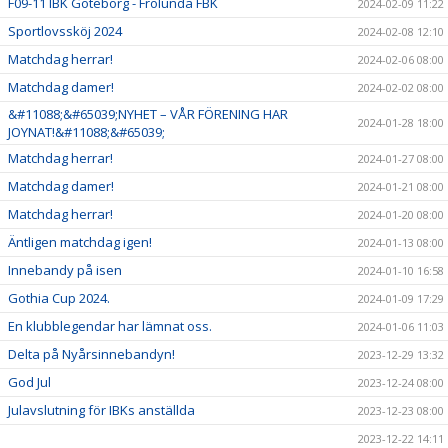
F09-11 IBK Göteborg - Frölunda FBK
2024-02-09 11:22
Sportlovssköj 2024
2024-02-08 12:10
Matchdag herrar!
2024-02-06 08:00
Matchdag damer!
2024-02-02 08:00
&#11088;&#65039;NYHET – VÅR FÖRENING HAR
2024-01-28 18:00
JOYNAT!&#11088;&#65039;
Matchdag herrar!
2024-01-27 08:00
Matchdag damer!
2024-01-21 08:00
Matchdag herrar!
2024-01-20 08:00
Äntligen matchdag igen!
2024-01-13 08:00
Innebandy på isen
2024-01-10 16:58
Gothia Cup 2024.
2024-01-09 17:29
En klubblegendar har lämnat oss.
2024-01-06 11:03
Delta på Nyårsinnebandyn!
2023-12-29 13:32
God Jul
2023-12-24 08:00
Julavslutning för IBKs anställda
2023-12-23 08:00
2023-12-22 14:11