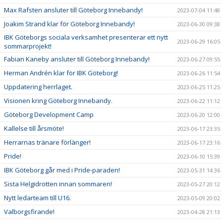
Max Rafsten ansluter till Göteborg Innebandy!
2023-07-04 11:48
Joakim Strand klar för Göteborg Innebandy!
2023-06-30 09:38
IBK Göteborgs sociala verksamhet presenterar ett nytt
2023-06-29 16:05
sommarprojekt!
Fabian Kaneby ansluter till Göteborg Innebandy!
2023-06-27 09:55
Herman Andrén klar för IBK Göteborg!
2023-06-26 11:54
Uppdatering herrlaget.
2023-06-25 11:25
Visionen kring Göteborg Innebandy.
2023-06-22 11:12
Göteborg Development Camp
2023-06-20 12:00
Kallelse till årsmöte!
2023-06-17 23:35
Herrarnas tränare förlänger!
2023-06-17 23:16
Pride!
2023-06-10 15:39
IBK Göteborg går med i Pride-paraden!
2023-05-31 14:36
Sista Helgidrotten innan sommaren!
2023-05-27 20:12
Nytt ledarteam till U16.
2023-05-09 20:02
Valborgsfirande!
2023-04-28 21:13