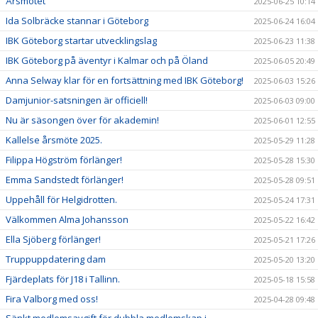
Årsmötet
2025-06-25 10:14
Ida Solbräcke stannar i Göteborg
2025-06-24 16:04
IBK Göteborg startar utvecklingslag
2025-06-23 11:38
IBK Göteborg på äventyr i Kalmar och på Öland
2025-06-05 20:49
Anna Selway klar för en fortsättning med IBK Göteborg!
2025-06-03 15:26
Damjunior-satsningen är officiell!
2025-06-03 09:00
Nu är säsongen över för akademin!
2025-06-01 12:55
Kallelse årsmöte 2025.
2025-05-29 11:28
Filippa Högström förlänger!
2025-05-28 15:30
Emma Sandstedt förlänger!
2025-05-28 09:51
Uppehåll för Helgidrotten.
2025-05-24 17:31
Välkommen Alma Johansson
2025-05-22 16:42
Ella Sjöberg förlänger!
2025-05-21 17:26
Truppuppdatering dam
2025-05-20 13:20
Fjärdeplats för J18 i Tallinn.
2025-05-18 15:58
Fira Valborg med oss!
2025-04-28 09:48