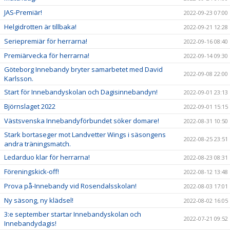
JAS-Premiär!
2022-09-23 07:00
Helgidrotten är tillbaka!
2022-09-21 12:28
Seriepremiär för herrarna!
2022-09-16 08:40
Premiärvecka för herrarna!
2022-09-14 09:30
Göteborg Innebandy bryter samarbetet med David
2022-09-08 22:00
Karlsson.
Start för Innebandyskolan och Dagisinnebandyn!
2022-09-01 23:13
Björnslaget 2022
2022-09-01 15:15
Västsvenska Innebandyförbundet söker domare!
2022-08-31 10:50
Stark bortaseger mot Landvetter Wings i säsongens
2022-08-25 23:51
andra träningsmatch.
Ledarduo klar för herrarna!
2022-08-23 08:31
Föreningskick-off!
2022-08-12 13:48
Prova på-Innebandy vid Rosendalsskolan!
2022-08-03 17:01
Ny säsong, ny klädsel!
2022-08-02 16:05
3:e september startar Innebandyskolan och
2022-07-21 09:52
Innebandydagis!