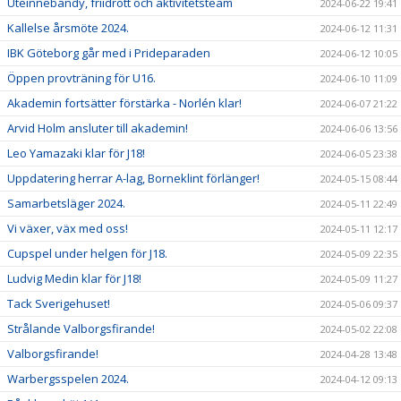
Uteinnebandy, friidrott och aktivitetsteam
2024-06-22 19:41
Kallelse årsmöte 2024.
2024-06-12 11:31
IBK Göteborg går med i Prideparaden
2024-06-12 10:05
Öppen provträning för U16.
2024-06-10 11:09
Akademin fortsätter förstärka - Norlén klar!
2024-06-07 21:22
Arvid Holm ansluter till akademin!
2024-06-06 13:56
Leo Yamazaki klar för J18!
2024-06-05 23:38
Uppdatering herrar A-lag, Borneklint förlänger!
2024-05-15 08:44
Samarbetsläger 2024.
2024-05-11 22:49
Vi växer, väx med oss!
2024-05-11 12:17
Cupspel under helgen för J18.
2024-05-09 22:35
Ludvig Medin klar för J18!
2024-05-09 11:27
Tack Sverigehuset!
2024-05-06 09:37
Strålande Valborgsfirande!
2024-05-02 22:08
Valborgsfirande!
2024-04-28 13:48
Warbergsspelen 2024.
2024-04-12 09:13