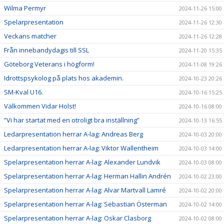
Wilma Permyr
2024-11-26 15:00
Spelarpresentation
2024-11-26 12:30
Veckans matcher
2024-11-26 12:28
Från innebandydagis till SSL
2024-11-20 15:35
Göteborg Veterans i högform!
2024-11-08 19:26
Idrottspsykolog på plats hos akademin.
2024-10-23 20:26
SM-Kval U16.
2024-10-16 15:25
Välkommen Vidar Holst!
2024-10-16 08:00
”Vi har startat med en otroligt bra inställning”
2024-10-13 16:55
Ledarpresentation herrar A-lag: Andreas Berg
2024-10-03 20:00
Ledarpresentation herrar A-lag: Viktor Wallentheim
2024-10-03 14:00
Spelarpresentation herrar A-lag: Alexander Lundvik
2024-10-03 08:00
Spelarpresentation herrar A-lag: Herman Hallin Andrén
2024-10-02 23:00
Spelarpresentation herrar A-lag: Alvar Martvall Lamré
2024-10-02 20:00
Spelarpresentation herrar A-lag: Sebastian Österman
2024-10-02 14:00
Spelarpresentation herrar A-lag: Oskar Clasborg
2024-10-02 08:00