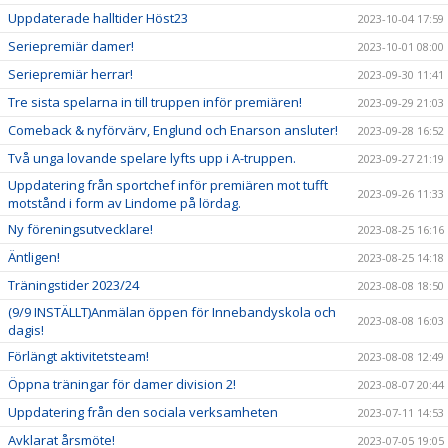
Uppdaterade halltider Höst23
2023-10-04 17:59
Seriepremiär damer!
2023-10-01 08:00
Seriepremiär herrar!
2023-09-30 11:41
Tre sista spelarna in till truppen inför premiären!
2023-09-29 21:03
Comeback & nyförvärv, Englund och Enarson ansluter!
2023-09-28 16:52
Två unga lovande spelare lyfts upp i A-truppen.
2023-09-27 21:19
Uppdatering från sportchef inför premiären mot tufft
2023-09-26 11:33
motstånd i form av Lindome på lördag.
Ny föreningsutvecklare!
2023-08-25 16:16
Äntligen!
2023-08-25 14:18
Träningstider 2023/24
2023-08-08 18:50
(9/9 INSTÄLLT)Anmälan öppen för Innebandyskola och
2023-08-08 16:03
dagis!
Förlängt aktivitetsteam!
2023-08-08 12:49
Öppna träningar för damer division 2!
2023-08-07 20:44
Uppdatering från den sociala verksamheten
2023-07-11 14:53
Avklarat årsmöte!
2023-07-05 19:05