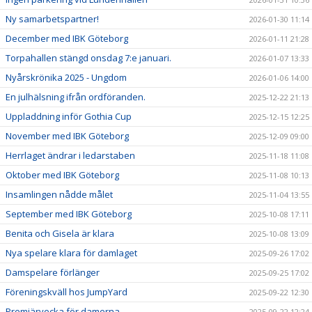
Ny samarbetspartner!
2026-01-30 11:14
December med IBK Göteborg
2026-01-11 21:28
Torpahallen stängd onsdag 7:e januari.
2026-01-07 13:33
Nyårskrönika 2025 - Ungdom
2026-01-06 14:00
En julhälsning ifrån ordföranden.
2025-12-22 21:13
Uppladdning inför Gothia Cup
2025-12-15 12:25
November med IBK Göteborg
2025-12-09 09:00
Herrlaget ändrar i ledarstaben
2025-11-18 11:08
Oktober med IBK Göteborg
2025-11-08 10:13
Insamlingen nådde målet
2025-11-04 13:55
September med IBK Göteborg
2025-10-08 17:11
Benita och Gisela är klara
2025-10-08 13:09
Nya spelare klara för damlaget
2025-09-26 17:02
Damspelare förlänger
2025-09-25 17:02
Föreningskväll hos JumpYard
2025-09-22 12:30
Premiärvecka för damerna
2025-09-22 12:24