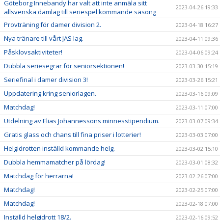
Göteborg Innebandy har valt att inte anmäla sitt
2023-04-26 19:33
allsvenska damlag till seriespel kommande säsong
Provträning för damer division 2.
2023-04-18 16:27
Nya tränare till vårt JAS lag.
2023-04-11 09:36
Påsklovsaktiviteter!
2023-04-06 09:24
Dubbla seriesegrar för seniorsektionen!
2023-03-30 15:19
Seriefinal i damer division 3!
2023-03-26 15:21
Uppdatering kring seniorlagen.
2023-03-16 09:09
Matchdag!
2023-03-11 07:00
Utdelning av Elias Johannessons minnesstipendium.
2023-03-07 09:34
Gratis glass och chans till fina priser i lotterier!
2023-03-03 07:00
Helgidrotten inställd kommande helg.
2023-03-02 15:10
Dubbla hemmamatcher på lördag!
2023-03-01 08:32
Matchdag för herrarna!
2023-02-26 07:00
Matchdag!
2023-02-25 07:00
Matchdag!
2023-02-18 07:00
Inställd helgidrott 18/2.
2023-02-16 09:52