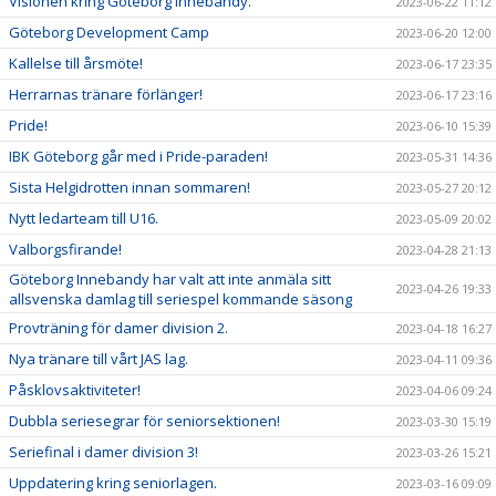
Visionen kring Göteborg Innebandy.
2023-06-22 11:12
Göteborg Development Camp
2023-06-20 12:00
Kallelse till årsmöte!
2023-06-17 23:35
Herrarnas tränare förlänger!
2023-06-17 23:16
Pride!
2023-06-10 15:39
IBK Göteborg går med i Pride-paraden!
2023-05-31 14:36
Sista Helgidrotten innan sommaren!
2023-05-27 20:12
Nytt ledarteam till U16.
2023-05-09 20:02
Valborgsfirande!
2023-04-28 21:13
Göteborg Innebandy har valt att inte anmäla sitt
2023-04-26 19:33
allsvenska damlag till seriespel kommande säsong
Provträning för damer division 2.
2023-04-18 16:27
Nya tränare till vårt JAS lag.
2023-04-11 09:36
Påsklovsaktiviteter!
2023-04-06 09:24
Dubbla seriesegrar för seniorsektionen!
2023-03-30 15:19
Seriefinal i damer division 3!
2023-03-26 15:21
Uppdatering kring seniorlagen.
2023-03-16 09:09