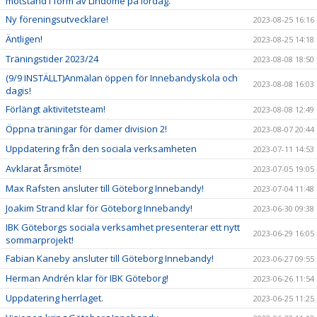
motstånd i form av Lindome på lördag.
Ny föreningsutvecklare!
2023-08-25 16:16
Äntligen!
2023-08-25 14:18
Träningstider 2023/24
2023-08-08 18:50
(9/9 INSTÄLLT)Anmälan öppen för Innebandyskola och
2023-08-08 16:03
dagis!
Förlängt aktivitetsteam!
2023-08-08 12:49
Öppna träningar för damer division 2!
2023-08-07 20:44
Uppdatering från den sociala verksamheten
2023-07-11 14:53
Avklarat årsmöte!
2023-07-05 19:05
Max Rafsten ansluter till Göteborg Innebandy!
2023-07-04 11:48
Joakim Strand klar för Göteborg Innebandy!
2023-06-30 09:38
IBK Göteborgs sociala verksamhet presenterar ett nytt
2023-06-29 16:05
sommarprojekt!
Fabian Kaneby ansluter till Göteborg Innebandy!
2023-06-27 09:55
Herman Andrén klar för IBK Göteborg!
2023-06-26 11:54
Uppdatering herrlaget.
2023-06-25 11:25