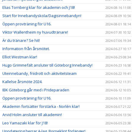
Elias Tornberg klar för akademin och J18!
2024-08-16 11:08
Start för Innebandyskola/Dagisinnebandyn!
2024-08-09 10:56
Öppen provträning för U16.
2024-08-01 18:14
Viktor Wallentheim ny huvudtränare!
2024-07-30 10:52
Är du tränare? Se hit!
2024-07-06 19:34
Information från årsmötet.
2024-06-27 10:17
Elliot Westman klar!
2024-06-25 08:34
Hugo Grimmefält ansluter till Göteborg Innebandy!
2024-06-23 16:58
Uteinnebandy, friidrott och aktivitetsteam
2024-06-22 19:41
Kallelse årsmöte 2024.
2024-06-12 11:31
IBK Göteborg går med i Prideparaden
2024-06-12 10:05
Öppen provträning för U16.
2024-06-10 11:09
Akademin fortsätter förstärka - Norlén klar!
2024-06-07 21:22
Arvid Holm ansluter till akademin!
2024-06-06 13:56
Leo Yamazaki klar för J18!
2024-06-05 23:38
Uppdatering herrar A-lag, Borneklint förlänger!
2024-05-15 08:44