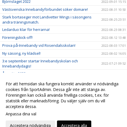
Björnslaget 2022
2022-09-01 15:15
Västsvenska Innebandyförbundet söker domare!
2022-08-31 10:50
Stark bortaseger mot Landvetter Wings i säsongens
2022-08-25 23:51
andra träningsmatch.
Ledarduo klar för herrarna!
2022-08-23 08:31
Föreningskick-off!
2022-08-12 13:48
Prova på-Innebandy vid Rosendalsskolan!
2022-08-03 17:01
Ny säsong, ny klädsel!
2022-08-02 16:05
3:e september startar Innebandyskolan och
2022-07-21 09:52
Innebandydagis!
Årsmöte 2022.
2022-06-20 13:40
GDC 2022 inställt
2022-06-05 10:28
För att hemsidan ska fungera korrekt använder vi nödvändiga
Klubbhuset och Craft nya samarbetspartners
cookies från SportAdmin. Dessa går inte att stänga av.
2022-06-01 10:30
Föreningen kan också använda frivilliga cookies, t.ex. för
Besök vår klubbshop
2022-06-01 10:29
statistik eller marknadsföring. Du väljer själv om du vill
acceptera dessa.
Anpassa dina val
Cookie-
Gå till
inställningar
Webbversion
Acceptera nödvändiga
Acceptera alla