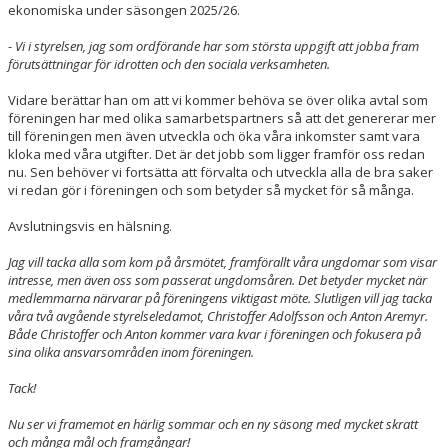
ekonomiska under säsongen 2025/26.
-
Vi i styrelsen, jag som ordförande har som största uppgift att jobba fram
förutsättningar för idrotten och den sociala verksamheten.
Vidare berättar han om att vi kommer behöva se över olika avtal som
föreningen har med olika samarbetspartners så att det genererar mer
till föreningen men även utveckla och öka våra inkomster samt vara
kloka med våra utgifter. Det är det jobb som ligger framför oss redan
nu. Sen behöver vi fortsätta att förvalta och utveckla alla de bra saker
vi redan gör i föreningen och som betyder så mycket för så många.
Avslutningsvis en hälsning.
Jag vill tacka alla som kom på årsmötet, framförallt våra ungdomar som visar
intresse, men även oss som passerat ungdomsåren. Det betyder mycket när
medlemmarna närvarar på föreningens viktigast möte. Slutligen vill jag tacka
våra två avgående styrelseledamot, Christoffer Adolfsson och Anton Aremyr.
Både Christoffer och Anton kommer vara kvar i föreningen och fokusera på
sina olika ansvarsområden inom föreningen.
Tack!
Nu ser vi framemot en härlig sommar och en ny säsong med mycket skratt
och många mål och framgångar!