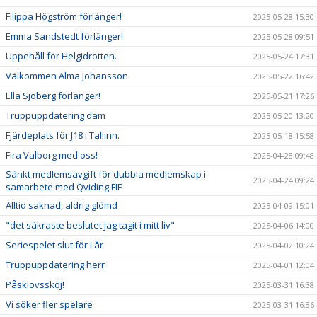
Filippa Högström förlänger!
2025-05-28 15:30
Emma Sandstedt förlänger!
2025-05-28 09:51
Uppehåll för Helgidrotten.
2025-05-24 17:31
Välkommen Alma Johansson
2025-05-22 16:42
Ella Sjöberg förlänger!
2025-05-21 17:26
Truppuppdatering dam
2025-05-20 13:20
Fjärdeplats för J18 i Tallinn.
2025-05-18 15:58
Fira Valborg med oss!
2025-04-28 09:48
Sänkt medlemsavgift för dubbla medlemskap i
2025-04-24 09:24
samarbete med Qviding FIF
Alltid saknad, aldrig glömd
2025-04-09 15:01
"det säkraste beslutet jag tagit i mitt liv"
2025-04-06 14:00
Seriespelet slut för i år
2025-04-02 10:24
Truppuppdatering herr
2025-04-01 12:04
Påsklovssköj!
2025-03-31 16:38
Vi söker fler spelare
2025-03-31 16:36