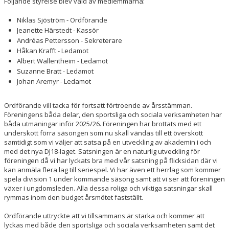
Följande styrelse blev vald av medlemmarna:
Niklas Sjöström - Ordförande
DOKUMENT
Jeanette Härstedt - Kassör
Andréas Pettersson - Sekreterare
SPORTRÅD
Håkan Krafft - Ledamot
Albert Wallentheim - Ledamot
SOCIALT RÅD
Suzanne Bratt - Ledamot
Johan Aremyr - Ledamot
Ordförande vill tacka för fortsatt förtroende av årsstämman.
Föreningens båda delar, den sportsliga och sociala verksamheten har
båda utmaningar inför 2025/26. Föreningen har brottats med ett
underskott förra säsongen som nu skall vändas till ett överskott
samtidigt som vi väljer att satsa på en utveckling av akademin i och
med det nya DJ18-laget. Satsningen är en naturlig utveckling för
föreningen då vi har lyckats bra med vår satsning på flicksidan där vi
kan anmäla flera lag till seriespel. Vi har även ett herrlag som kommer
spela division 1 under kommande säsong samt att vi ser att föreningen
växer i ungdomsleden. Alla dessa roliga och viktiga satsningar skall
rymmas inom den budget årsmötet fastställt.
Ordförande uttryckte att vi tillsammans är starka och kommer att
lyckas med både den sportsliga och sociala verksamheten samt det