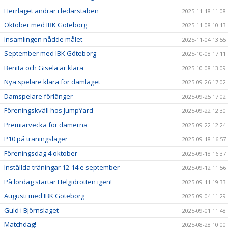
Herrlaget ändrar i ledarstaben
2025-11-18 11:08
Oktober med IBK Göteborg
2025-11-08 10:13
Insamlingen nådde målet
2025-11-04 13:55
September med IBK Göteborg
2025-10-08 17:11
Benita och Gisela är klara
2025-10-08 13:09
Nya spelare klara för damlaget
2025-09-26 17:02
Damspelare förlänger
2025-09-25 17:02
Föreningskväll hos JumpYard
2025-09-22 12:30
Premiärvecka för damerna
2025-09-22 12:24
P10 på träningsläger
2025-09-18 16:57
Föreningsdag 4 oktober
2025-09-18 16:37
Inställda träningar 12-14:e september
2025-09-12 11:56
På lördag startar Helgidrotten igen!
2025-09-11 19:33
Augusti med IBK Göteborg
2025-09-04 11:29
Guld i Björnslaget
2025-09-01 11:48
Matchdag!
2025-08-28 10:00