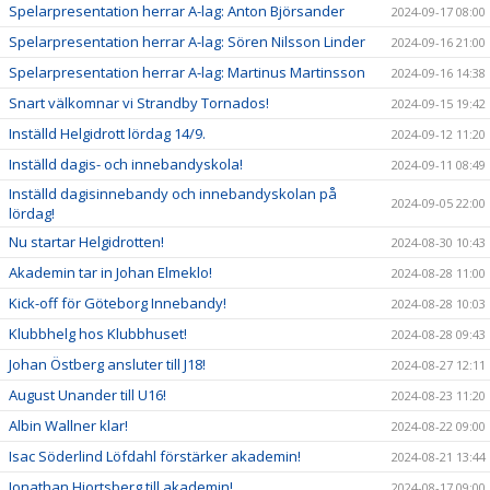
Spelarpresentation herrar A-lag: Anton Björsander
2024-09-17 08:00
Spelarpresentation herrar A-lag: Sören Nilsson Linder
2024-09-16 21:00
Spelarpresentation herrar A-lag: Martinus Martinsson
2024-09-16 14:38
Snart välkomnar vi Strandby Tornados!
2024-09-15 19:42
Inställd Helgidrott lördag 14/9.
2024-09-12 11:20
Inställd dagis- och innebandyskola!
2024-09-11 08:49
Inställd dagisinnebandy och innebandyskolan på
2024-09-05 22:00
lördag!
Nu startar Helgidrotten!
2024-08-30 10:43
Akademin tar in Johan Elmeklo!
2024-08-28 11:00
Kick-off för Göteborg Innebandy!
2024-08-28 10:03
Klubbhelg hos Klubbhuset!
2024-08-28 09:43
Johan Östberg ansluter till J18!
2024-08-27 12:11
August Unander till U16!
2024-08-23 11:20
Albin Wallner klar!
2024-08-22 09:00
Isac Söderlind Löfdahl förstärker akademin!
2024-08-21 13:44
Jonathan Hjortsberg till akademin!
2024-08-17 09:00