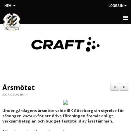
HEM
LOGGA IN
HEM
OM KLUBBEN
NYHETER
MATCHER
MEDLEMSAVGIFTER
Årsmötet
<
>
KLUBBSHOP
2025-06-25 10:14
KONTAKT
Under gårdagens årsmöte valde IBK Göteborg sin styrelse för
säsongen 2025/26 för att driva föreningen framåt enligt
STYRELSE
verksamhetsplan och budget fastställd av årsstämman.
KALENDER