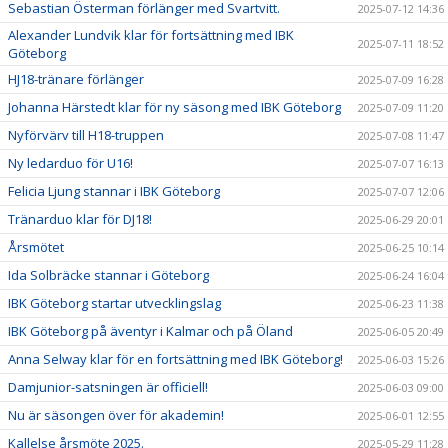
Sebastian Österman förlänger med Svartvitt.
2025-07-12 14:36
Alexander Lundvik klar för fortsättning med IBK
2025-07-11 18:52
Göteborg
HJ18-tränare förlänger
2025-07-09 16:28
Johanna Härstedt klar för ny säsong med IBK Göteborg
2025-07-09 11:20
Nyförvärv till H18-truppen
2025-07-08 11:47
Ny ledarduo för U16!
2025-07-07 16:13
Felicia Ljung stannar i IBK Göteborg
2025-07-07 12:06
Tränarduo klar för DJ18!
2025-06-29 20:01
Årsmötet
2025-06-25 10:14
Ida Solbräcke stannar i Göteborg
2025-06-24 16:04
IBK Göteborg startar utvecklingslag
2025-06-23 11:38
IBK Göteborg på äventyr i Kalmar och på Öland
2025-06-05 20:49
Anna Selway klar för en fortsättning med IBK Göteborg!
2025-06-03 15:26
Damjunior-satsningen är officiell!
2025-06-03 09:00
Nu är säsongen över för akademin!
2025-06-01 12:55
Kallelse årsmöte 2025.
2025-05-29 11:28