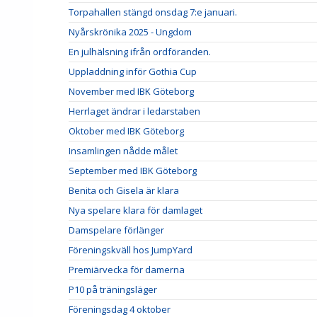
Torpahallen stängd onsdag 7:e januari.
Nyårskrönika 2025 - Ungdom
En julhälsning ifrån ordföranden.
Uppladdning inför Gothia Cup
November med IBK Göteborg
Herrlaget ändrar i ledarstaben
Oktober med IBK Göteborg
Insamlingen nådde målet
September med IBK Göteborg
Benita och Gisela är klara
Nya spelare klara för damlaget
Damspelare förlänger
Föreningskväll hos JumpYard
Premiärvecka för damerna
P10 på träningsläger
Föreningsdag 4 oktober