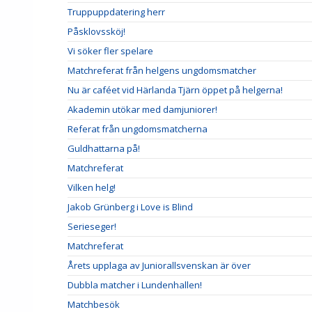
Truppuppdatering herr
Påsklovssköj!
Vi söker fler spelare
Matchreferat från helgens ungdomsmatcher
Nu är caféet vid Härlanda Tjärn öppet på helgerna!
Akademin utökar med damjuniorer!
Referat från ungdomsmatcherna
Guldhattarna på!
Matchreferat
Vilken helg!
Jakob Grünberg i Love is Blind
Serieseger!
Matchreferat
Årets upplaga av Juniorallsvenskan är över
Dubbla matcher i Lundenhallen!
Matchbesök