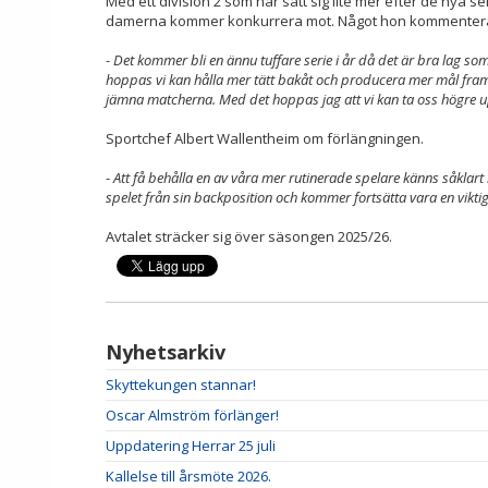
Med ett division 2 som har satt sig lite mer efter de nya 
damerna kommer konkurrera mot. Något hon kommenterar
-
Det kommer bli en ännu tuffare serie i år då det är bra lag s
hoppas vi kan hålla mer tätt bakåt och producera mer mål framå
jämna matcherna. Med det hoppas jag att vi kan ta oss högre upp
Sportchef Albert Wallentheim om förlängningen.
-
Att få behålla en av våra mer rutinerade spelare känns såklart b
spelet från sin backposition och kommer fortsätta vara en
vikt
Avtalet sträcker sig över säsongen 2025/26.
Nyhetsarkiv
Skyttekungen stannar!
Oscar Almström förlänger!
Uppdatering Herrar 25 juli
Kallelse till årsmöte 2026.