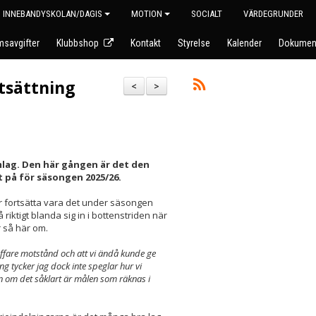
INNEBANDYSKOLAN/DAGIS
MOTION
SOCIALT
VÄRDEGRUNDER
savgifter
Klubbshop
Kontakt
Styrelse
Kalender
Dokumen
rtsättning
<
>
mlag. Den här gången är det den
 på för säsongen 2025/26.
er fortsätta vara det under säsongen
riktigt blanda sig in i bottenstriden när
 så här om.
 tuffare motstånd och att vi ändå kunde ge
ng tycker jag dock inte speglar hur vi
n om det såklart är målen som räknas i