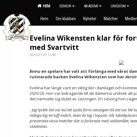
HEM
SENIOR
AKADEMI
UNGDOM
Hem
Om klubben
Nyheter
Matcher
Medlem
Evelina Wikensten klar för fo
med Svartvitt
2025-07-29 15:40
Ännu en spelare har valt att förlänga med vårat da
rutinerade backen Evelina Wikensten som har skrivit
Evelina har länge varit en viktig del i damlaget och komm
2025/26. Hon var bidragande till att damerna undvek att på 
det närmade sig slutet av säsongen. En säsong hon säger
- Jag tyckte det var kul att spela förra säsongen då det var lite
många lag en tuff match, även de lag i toppen. Vår tabellplaceri
presterade vissa matcher där vi förlorade med uddamålet, äve
slutändan.