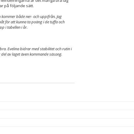
serieindelningarna är det många bra lag
 på följande sätt.
om kommer både ner- och uppifrån. Jag
t för att kunna ta poäng i de tuffa och
 i tabellen i år.
ra. Evelina bidrar med stabilitet och rutin i
ig del av laget även kommande säsong.