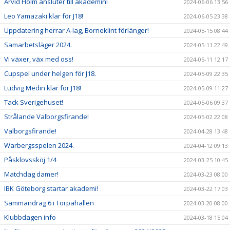
Arvid Holm ansluter till akademin!
2024-06-06 13:56
Leo Yamazaki klar för J18!
2024-06-05 23:38
Uppdatering herrar A-lag, Borneklint förlänger!
2024-05-15 08:44
Samarbetsläger 2024.
2024-05-11 22:49
Vi växer, väx med oss!
2024-05-11 12:17
Cupspel under helgen för J18.
2024-05-09 22:35
Ludvig Medin klar för J18!
2024-05-09 11:27
Tack Sverigehuset!
2024-05-06 09:37
Strålande Valborgsfirande!
2024-05-02 22:08
Valborgsfirande!
2024-04-28 13:48
Warbergsspelen 2024.
2024-04-12 09:13
Påsklovssköj 1/4
2024-03-25 10:45
Matchdag damer!
2024-03-23 08:00
IBK Göteborg startar akademi!
2024-03-22 17:03
Sammandrag 6 i Torpahallen
2024-03-20 08:00
Klubbdagen info
2024-03-18 15:04