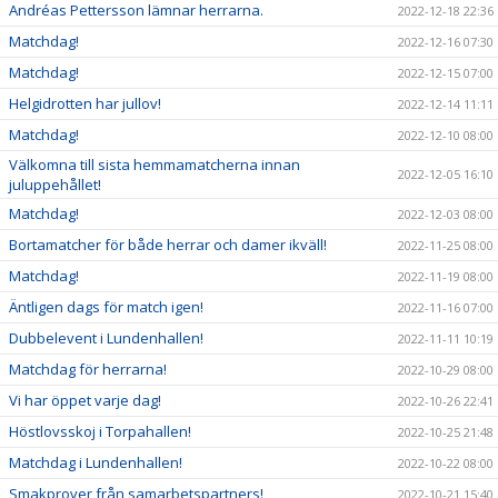
Andréas Pettersson lämnar herrarna.
2022-12-18 22:36
Matchdag!
2022-12-16 07:30
Matchdag!
2022-12-15 07:00
Helgidrotten har jullov!
2022-12-14 11:11
Matchdag!
2022-12-10 08:00
Välkomna till sista hemmamatcherna innan
2022-12-05 16:10
juluppehållet!
Matchdag!
2022-12-03 08:00
Bortamatcher för både herrar och damer ikväll!
2022-11-25 08:00
Matchdag!
2022-11-19 08:00
Äntligen dags för match igen!
2022-11-16 07:00
Dubbelevent i Lundenhallen!
2022-11-11 10:19
Matchdag för herrarna!
2022-10-29 08:00
Vi har öppet varje dag!
2022-10-26 22:41
Höstlovsskoj i Torpahallen!
2022-10-25 21:48
Matchdag i Lundenhallen!
2022-10-22 08:00
Smakprover från samarbetspartners!
2022-10-21 15:40