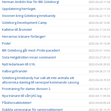
Herman Andrén klar för IBK Göteborg!
2023-06-26 11:54
Uppdatering herrlaget.
2023-06-25 11:25
Visionen kring Göteborg Innebandy.
2023-06-22 11:12
Göteborg Development Camp
2023-06-20 12:00
Kallelse till årsmöte!
2023-06-17 23:35
Herrarnas tränare förlänger!
2023-06-17 23:16
Pride!
2023-06-10 15:39
IBK Göteborg går med i Pride-paraden!
2023-05-31 14:36
Sista Helgidrotten innan sommaren!
2023-05-27 20:12
Nytt ledarteam till U16.
2023-05-09 20:02
Valborgsfirande!
2023-04-28 21:13
Göteborg Innebandy har valt att inte anmäla sitt
2023-04-26 19:33
allsvenska damlag till seriespel kommande säsong
Provträning för damer division 2.
2023-04-18 16:27
Nya tränare till vårt JAS lag.
2023-04-11 09:36
Påsklovsaktiviteter!
2023-04-06 09:24
Dubbla seriesegrar för seniorsektionen!
2023-03-30 15:19