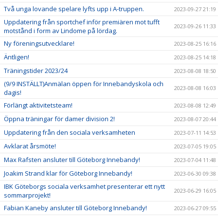
Två unga lovande spelare lyfts upp i A-truppen.
2023-09-27 21:19
Uppdatering från sportchef inför premiären mot tufft
2023-09-26 11:33
motstånd i form av Lindome på lördag.
Ny föreningsutvecklare!
2023-08-25 16:16
Äntligen!
2023-08-25 14:18
Träningstider 2023/24
2023-08-08 18:50
(9/9 INSTÄLLT)Anmälan öppen för Innebandyskola och
2023-08-08 16:03
dagis!
Förlängt aktivitetsteam!
2023-08-08 12:49
Öppna träningar för damer division 2!
2023-08-07 20:44
Uppdatering från den sociala verksamheten
2023-07-11 14:53
Avklarat årsmöte!
2023-07-05 19:05
Max Rafsten ansluter till Göteborg Innebandy!
2023-07-04 11:48
Joakim Strand klar för Göteborg Innebandy!
2023-06-30 09:38
IBK Göteborgs sociala verksamhet presenterar ett nytt
2023-06-29 16:05
sommarprojekt!
Fabian Kaneby ansluter till Göteborg Innebandy!
2023-06-27 09:55