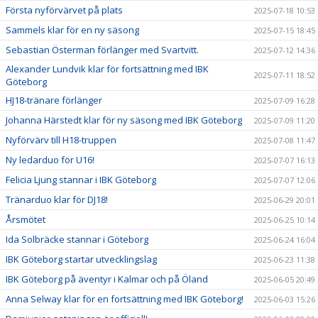
Första nyförvärvet på plats
2025-07-18 10:53
Sammels klar för en ny säsong
2025-07-15 18:45
Sebastian Österman förlänger med Svartvitt.
2025-07-12 14:36
Alexander Lundvik klar för fortsättning med IBK
2025-07-11 18:52
Göteborg
HJ18-tränare förlänger
2025-07-09 16:28
Johanna Härstedt klar för ny säsong med IBK Göteborg
2025-07-09 11:20
Nyförvärv till H18-truppen
2025-07-08 11:47
Ny ledarduo för U16!
2025-07-07 16:13
Felicia Ljung stannar i IBK Göteborg
2025-07-07 12:06
Tränarduo klar för DJ18!
2025-06-29 20:01
Årsmötet
2025-06-25 10:14
Ida Solbräcke stannar i Göteborg
2025-06-24 16:04
IBK Göteborg startar utvecklingslag
2025-06-23 11:38
IBK Göteborg på äventyr i Kalmar och på Öland
2025-06-05 20:49
Anna Selway klar för en fortsättning med IBK Göteborg!
2025-06-03 15:26