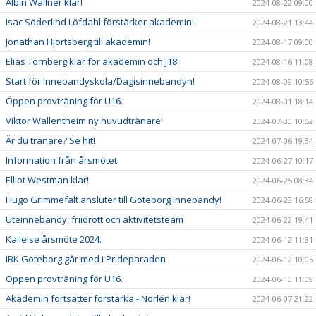
Albin Wallner klar!
2024-08-22 09:00
Isac Söderlind Löfdahl förstärker akademin!
2024-08-21 13:44
Jonathan Hjortsberg till akademin!
2024-08-17 09:00
Elias Tornberg klar för akademin och J18!
2024-08-16 11:08
Start för Innebandyskola/Dagisinnebandyn!
2024-08-09 10:56
Öppen provträning för U16.
2024-08-01 18:14
Viktor Wallentheim ny huvudtränare!
2024-07-30 10:52
Är du tränare? Se hit!
2024-07-06 19:34
Information från årsmötet.
2024-06-27 10:17
Elliot Westman klar!
2024-06-25 08:34
Hugo Grimmefält ansluter till Göteborg Innebandy!
2024-06-23 16:58
Uteinnebandy, friidrott och aktivitetsteam
2024-06-22 19:41
Kallelse årsmöte 2024.
2024-06-12 11:31
IBK Göteborg går med i Prideparaden
2024-06-12 10:05
Öppen provträning för U16.
2024-06-10 11:09
Akademin fortsätter förstärka - Norlén klar!
2024-06-07 21:22