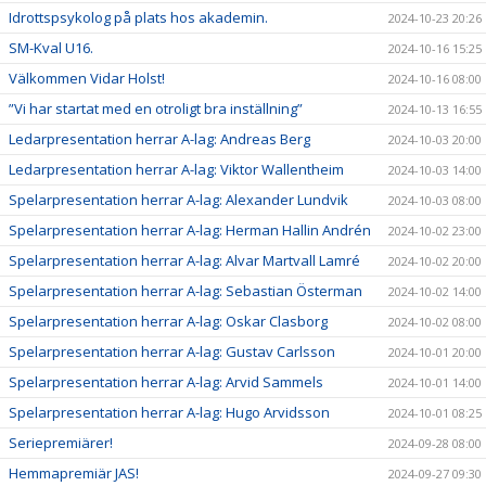
Idrottspsykolog på plats hos akademin.
2024-10-23 20:26
SM-Kval U16.
2024-10-16 15:25
Välkommen Vidar Holst!
2024-10-16 08:00
”Vi har startat med en otroligt bra inställning”
2024-10-13 16:55
Ledarpresentation herrar A-lag: Andreas Berg
2024-10-03 20:00
Ledarpresentation herrar A-lag: Viktor Wallentheim
2024-10-03 14:00
Spelarpresentation herrar A-lag: Alexander Lundvik
2024-10-03 08:00
Spelarpresentation herrar A-lag: Herman Hallin Andrén
2024-10-02 23:00
Spelarpresentation herrar A-lag: Alvar Martvall Lamré
2024-10-02 20:00
Spelarpresentation herrar A-lag: Sebastian Österman
2024-10-02 14:00
Spelarpresentation herrar A-lag: Oskar Clasborg
2024-10-02 08:00
Spelarpresentation herrar A-lag: Gustav Carlsson
2024-10-01 20:00
Spelarpresentation herrar A-lag: Arvid Sammels
2024-10-01 14:00
Spelarpresentation herrar A-lag: Hugo Arvidsson
2024-10-01 08:25
Seriepremiärer!
2024-09-28 08:00
Hemmapremiär JAS!
2024-09-27 09:30