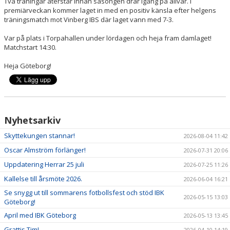
Två träningar återstår innan säsongen drar igång på allvar. I
premiärveckan kommer laget in med en positiv känsla efter helgens
träningsmatch mot Vinberg IBS där laget vann med 7-3.
DOKUMENT
Var på plats i Torpahallen under lördagen och heja fram damlaget!
SPORTRÅD
Matchstart 14:30.
SOCIALT RÅD
Heja Göteborg!
Nyhetsarkiv
Skyttekungen stannar!
2026-08-04 11:42
Oscar Almström förlänger!
2026-07-31 20:06
Uppdatering Herrar 25 juli
2026-07-25 11:26
Kallelse till årsmöte 2026.
2026-06-04 16:21
Se snygg ut till sommarens fotbollsfest och stöd IBK
2026-05-15 13:03
Göteborg!
April med IBK Göteborg
2026-05-13 13:45
Grattis Tim!
2026-04-10 14:19