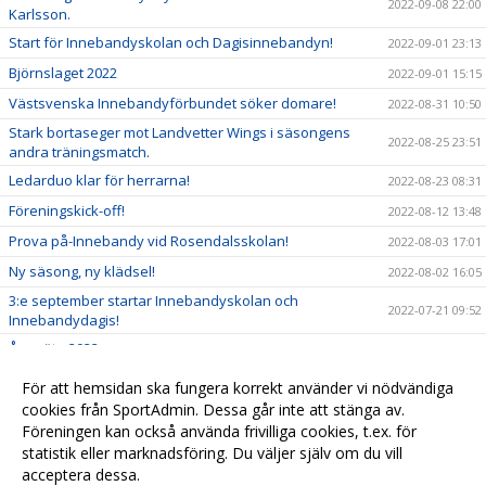
2022-09-08 22:00
Karlsson.
Start för Innebandyskolan och Dagisinnebandyn!
2022-09-01 23:13
Björnslaget 2022
2022-09-01 15:15
Västsvenska Innebandyförbundet söker domare!
2022-08-31 10:50
Stark bortaseger mot Landvetter Wings i säsongens
2022-08-25 23:51
andra träningsmatch.
Ledarduo klar för herrarna!
2022-08-23 08:31
Föreningskick-off!
2022-08-12 13:48
Prova på-Innebandy vid Rosendalsskolan!
2022-08-03 17:01
Ny säsong, ny klädsel!
2022-08-02 16:05
3:e september startar Innebandyskolan och
2022-07-21 09:52
Innebandydagis!
Årsmöte 2022.
2022-06-20 13:40
GDC 2022 inställt
2022-06-05 10:28
För att hemsidan ska fungera korrekt använder vi nödvändiga
Klubbhuset och Craft nya samarbetspartners
cookies från SportAdmin. Dessa går inte att stänga av.
2022-06-01 10:30
Föreningen kan också använda frivilliga cookies, t.ex. för
Besök vår klubbshop
2022-06-01 10:29
statistik eller marknadsföring. Du väljer själv om du vill
acceptera dessa.