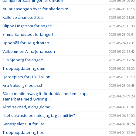
Damjunior-satsningen är officiell!
2025-06-03 09:00
Nu är säsongen över för akademin!
2025-06-01 12:55
Kallelse årsmöte 2025.
2025-05-29 11:28
Filippa Högström förlänger!
2025-05-28 15:30
Emma Sandstedt förlänger!
2025-05-28 09:51
Uppehåll för Helgidrotten.
2025-05-24 17:31
Välkommen Alma Johansson
2025-05-22 16:42
Ella Sjöberg förlänger!
2025-05-21 17:26
Truppuppdatering dam
2025-05-20 13:20
Fjärdeplats för J18 i Tallinn.
2025-05-18 15:58
Fira Valborg med oss!
2025-04-28 09:48
Sänkt medlemsavgift för dubbla medlemskap i
2025-04-24 09:24
samarbete med Qviding FIF
Alltid saknad, aldrig glömd
2025-04-09 15:01
"det säkraste beslutet jag tagit i mitt liv"
2025-04-06 14:00
Seriespelet slut för i år
2025-04-02 10:24
Truppuppdatering herr
2025-04-01 12:04