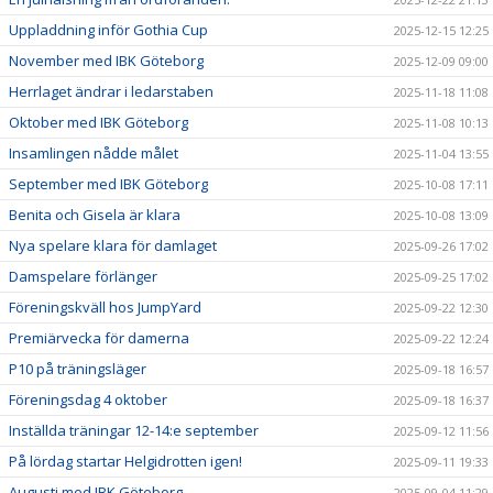
Uppladdning inför Gothia Cup
2025-12-15 12:25
November med IBK Göteborg
2025-12-09 09:00
Herrlaget ändrar i ledarstaben
2025-11-18 11:08
Oktober med IBK Göteborg
2025-11-08 10:13
Insamlingen nådde målet
2025-11-04 13:55
September med IBK Göteborg
2025-10-08 17:11
Benita och Gisela är klara
2025-10-08 13:09
Nya spelare klara för damlaget
2025-09-26 17:02
Damspelare förlänger
2025-09-25 17:02
Föreningskväll hos JumpYard
2025-09-22 12:30
Premiärvecka för damerna
2025-09-22 12:24
P10 på träningsläger
2025-09-18 16:57
Föreningsdag 4 oktober
2025-09-18 16:37
Inställda träningar 12-14:e september
2025-09-12 11:56
På lördag startar Helgidrotten igen!
2025-09-11 19:33
Augusti med IBK Göteborg
2025-09-04 11:29