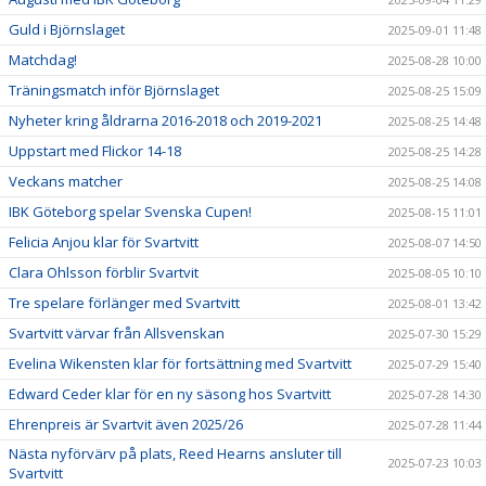
Guld i Björnslaget
2025-09-01 11:48
Matchdag!
2025-08-28 10:00
Träningsmatch inför Björnslaget
2025-08-25 15:09
Nyheter kring åldrarna 2016-2018 och 2019-2021
2025-08-25 14:48
Uppstart med Flickor 14-18
2025-08-25 14:28
Veckans matcher
2025-08-25 14:08
IBK Göteborg spelar Svenska Cupen!
2025-08-15 11:01
Felicia Anjou klar för Svartvitt
2025-08-07 14:50
Clara Ohlsson förblir Svartvit
2025-08-05 10:10
Tre spelare förlänger med Svartvitt
2025-08-01 13:42
Svartvitt värvar från Allsvenskan
2025-07-30 15:29
Evelina Wikensten klar för fortsättning med Svartvitt
2025-07-29 15:40
Edward Ceder klar för en ny säsong hos Svartvitt
2025-07-28 14:30
Ehrenpreis är Svartvit även 2025/26
2025-07-28 11:44
Nästa nyförvärv på plats, Reed Hearns ansluter till
2025-07-23 10:03
Svartvitt