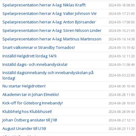
Spelarpresentation herrar A-lag: Niklas Krafft
2024-09-18 08:00
Spelarpresentation herrar A-lag: Valter Johnson Viir
2024-09-17 21:00
Spelarpresentation herrar A-lag: Anton Björsander
2024-09-17 08:00
Spelarpresentation herrar A-lag: Sören Nilsson Linder
2024-09-16 21:00
Spelarpresentation herrar A-lag: Martinus Martinsson
2024-09-16 14:38
Snart välkomnar vi Strandby Tornados!
2024-09-15 19:42
Inställd Helgidrott lördag 14/9.
2024-09-12 11:20
Inställd dagis- och innebandyskola!
2024-09-11 08:49
Inställd dagisinnebandy och innebandyskolan på
2024-09-05 22:00
lördag!
Nu startar Helgidrotten!
2024-08-30 10:43
Akademin tar in Johan Elmeklo!
2024-08-28 11:00
Kick-off för Göteborg Innebandy!
2024-08-28 10:03
Klubbhelg hos Klubbhuset!
2024-08-28 09:43
Johan Östberg ansluter till J18!
2024-08-27 12:11
August Unander till U16!
2024-08-23 11:20