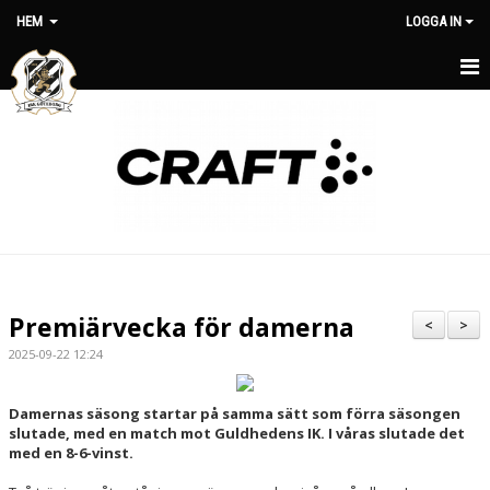
HEM
LOGGA IN
HEM
OM KLUBBEN
NYHETER
MATCHER
MEDLEMSAVGIFTER
Premiärvecka för damerna
<
>
KLUBBSHOP
2025-09-22 12:24
KONTAKT
Damernas säsong startar på samma sätt som förra säsongen
slutade, med en match mot Guldhedens IK. I våras slutade det
STYRELSE
med en 8-6-vinst.
KALENDER