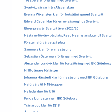
Tre spelare förlänger med Svartvitt
Svartvitt värvar från Allsvenskan
Evelina Wikensten klar för fortsättning med Svartvitt
Edward Ceder klar för en ny säsong hos Svartvitt
Ehrenpreis är Svartvit även 2025/26
Nästa nyförvärv på plats, Reed Hearns ansluter till Svartvi
Första nyförvärvet på plats
Sammels klar för en ny säsong
Sebastian Österman förlänger med Svartvitt.
Alexander Lundvik klar för fortsättning med IBK Göteborg
HJ18-tränare förlänger
Johanna Härstedt klar för ny säsong med IBK Göteborg
Nyförvärv till H18-truppen
Ny ledarduo för U16!
Felicia Ljung stannar i IBK Göteborg
Tränarduo klar för DJ18!