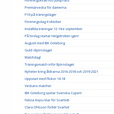
Föreningskväll hos JumpYard
Premiärvecka för damerna
P10 på träningsläger
Föreningsdag 4 oktober
Inställda träningar 12-14:e september
På lördag startar Helgidrotten igen!
Augusti med IBK Göteborg
Guld i Björnslaget
Matchdag!
Träningsmatch inför Björnslaget
Nyheter kring åldrarna 2016-2018 och 2019-2021
Uppstart med Flickor 14-18
Veckans matcher
IBK Göteborg spelar Svenska Cupen!
Felicia Anjou klar för Svartvitt
Clara Ohlsson förblir Svartvit