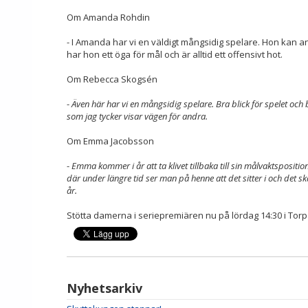
Om Amanda Rohdin
- I Amanda har vi en väldigt mångsidig spelare. Hon kan 
har hon ett öga för mål och är alltid ett offensivt hot.
Om Rebecca Skogsén
-
Även här har vi en mångsidig spelare. Bra blick för spelet och 
som jag tycker visar vägen för andra.
Om Emma Jacobsson
-
Emma kommer i år att ta klivet tillbaka till sin målvaktspositi
där under längre tid ser man på henne att det sitter i och det sk
år.
Stötta damerna i seriepremiären nu på lördag 14:30 i Torp
Nyhetsarkiv