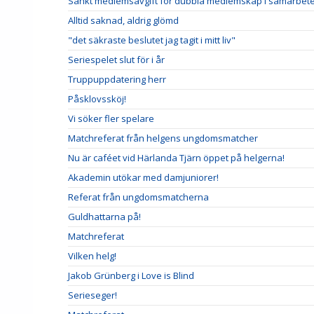
Sänkt medlemsavgift för dubbla medlemskap i samarbete
Alltid saknad, aldrig glömd
"det säkraste beslutet jag tagit i mitt liv"
Seriespelet slut för i år
Truppuppdatering herr
Påsklovssköj!
Vi söker fler spelare
Matchreferat från helgens ungdomsmatcher
Nu är caféet vid Härlanda Tjärn öppet på helgerna!
Akademin utökar med damjuniorer!
Referat från ungdomsmatcherna
Guldhattarna på!
Matchreferat
Vilken helg!
Jakob Grünberg i Love is Blind
Serieseger!