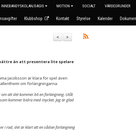
INNEBANDYSKOLAN/DAGIS
MOTION
SOCIALT
VÄRDEGRUNDER
savgifter
Klubbshop
Kontakt
Styrelse
Kalender
Dokumen
<
>
ättre än att presentera lite spelare
ma Jacobsson är klara för spel även
allentheim om förlängningarna.
t om att det kommer bli en förlängning. Utåt
are som kommer bidra med mycket. Jag är glad
r i rad, det är klart att en sådan förlängning