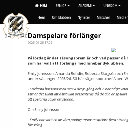
HEM
SENIOR
AKADEMI
UNGDOM
Hem
Om klubben
Nyheter
Matcher
Medlem
Damspelare förlänger
2025-09-25 17:02
På lördag är det säsongspremiär och vad passar då b
som har valt att förlänga med Innebandyklubben.
Emily Johnsson, Amanda Rohdin, Rebecca Skogsén och Em
under säsongen 2025/26. Så här säger sportchef Albert W
-
Spelarna har varit med sen vi drog igång och vi har tidigt veta
sett är det skönt att detta kan presenteras då de alla är spel
att spelarna väljer att stanna.
Om Emily Johnsson
-
Emily har varit en av våra poängstarkaste spelare flera säsonge
blir viktig.