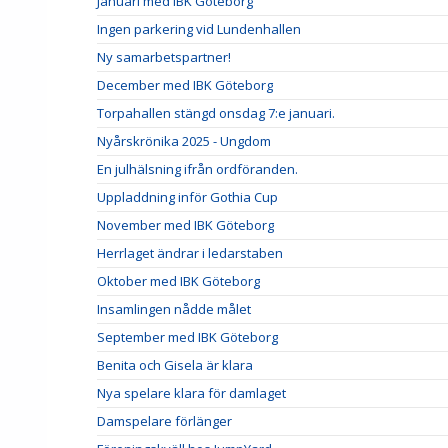
Januari med IBK Göteborg
Ingen parkering vid Lundenhallen
Ny samarbetspartner!
December med IBK Göteborg
Torpahallen stängd onsdag 7:e januari.
Nyårskrönika 2025 - Ungdom
En julhälsning ifrån ordföranden.
Uppladdning inför Gothia Cup
November med IBK Göteborg
Herrlaget ändrar i ledarstaben
Oktober med IBK Göteborg
Insamlingen nådde målet
September med IBK Göteborg
Benita och Gisela är klara
Nya spelare klara för damlaget
Damspelare förlänger