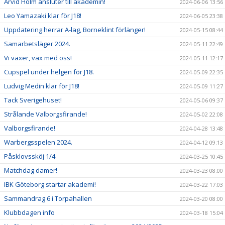
Arvid Holm ansluter till akademin!
2024-06-06 13:56
Leo Yamazaki klar för J18!
2024-06-05 23:38
Uppdatering herrar A-lag, Borneklint förlänger!
2024-05-15 08:44
Samarbetsläger 2024.
2024-05-11 22:49
Vi växer, väx med oss!
2024-05-11 12:17
Cupspel under helgen för J18.
2024-05-09 22:35
Ludvig Medin klar för J18!
2024-05-09 11:27
Tack Sverigehuset!
2024-05-06 09:37
Strålande Valborgsfirande!
2024-05-02 22:08
Valborgsfirande!
2024-04-28 13:48
Warbergsspelen 2024.
2024-04-12 09:13
Påsklovssköj 1/4
2024-03-25 10:45
Matchdag damer!
2024-03-23 08:00
IBK Göteborg startar akademi!
2024-03-22 17:03
Sammandrag 6 i Torpahallen
2024-03-20 08:00
Klubbdagen info
2024-03-18 15:04