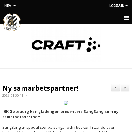
HEM
LOGGA IN
HEM
OM KLUBBEN
NYHETER
MATCHER
MEDLEMSAVGIFTER
Ny samarbetspartner!
<
>
KLUBBSHOP
2026-01-30 11:14
KONTAKT
IBK Göteborg kan gladeligen presentera SängSäng som ny
samarbetspartner!
STYRELSE
SängSäng är specialister på sängar och i butiken hittar du även
KALENDER