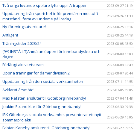
Två unga lovande spelare lyfts upp i A-truppen.
2023-09-27 21:19
Uppdatering från sportchef inför premiären mot tufft
2023-09-26 11:33
motstånd i form av Lindome på lördag.
Ny föreningsutvecklare!
2023-08-25 16:16
Äntligen!
2023-08-25 14:18
Träningstider 2023/24
2023-08-08 18:50
(9/9 INSTÄLLT)Anmälan öppen för Innebandyskola och
2023-08-08 16:03
dagis!
Förlängt aktivitetsteam!
2023-08-08 12:49
Öppna träningar för damer division 2!
2023-08-07 20:44
Uppdatering från den sociala verksamheten
2023-07-11 14:53
Avklarat årsmöte!
2023-07-05 19:05
Max Rafsten ansluter till Göteborg Innebandy!
2023-07-04 11:48
Joakim Strand klar för Göteborg Innebandy!
2023-06-30 09:38
IBK Göteborgs sociala verksamhet presenterar ett nytt
2023-06-29 16:05
sommarprojekt!
Fabian Kaneby ansluter till Göteborg Innebandy!
2023-06-27 09:55