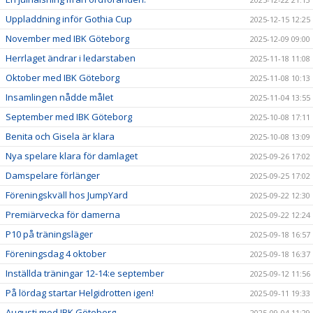
Uppladdning inför Gothia Cup
2025-12-15 12:25
November med IBK Göteborg
2025-12-09 09:00
Herrlaget ändrar i ledarstaben
2025-11-18 11:08
Oktober med IBK Göteborg
2025-11-08 10:13
Insamlingen nådde målet
2025-11-04 13:55
September med IBK Göteborg
2025-10-08 17:11
Benita och Gisela är klara
2025-10-08 13:09
Nya spelare klara för damlaget
2025-09-26 17:02
Damspelare förlänger
2025-09-25 17:02
Föreningskväll hos JumpYard
2025-09-22 12:30
Premiärvecka för damerna
2025-09-22 12:24
P10 på träningsläger
2025-09-18 16:57
Föreningsdag 4 oktober
2025-09-18 16:37
Inställda träningar 12-14:e september
2025-09-12 11:56
På lördag startar Helgidrotten igen!
2025-09-11 19:33
Augusti med IBK Göteborg
2025-09-04 11:29