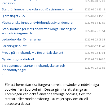
2022-09-08 22:00
Karlsson.
Start för Innebandyskolan och Dagisinnebandyn!
2022-09-01 23:13
Björnslaget 2022
2022-09-01 15:15
Västsvenska Innebandyförbundet söker domare!
2022-08-31 10:50
Stark bortaseger mot Landvetter Wings i säsongens
2022-08-25 23:51
andra träningsmatch.
Ledarduo klar för herrarna!
2022-08-23 08:31
Föreningskick-off!
2022-08-12 13:48
Prova på-Innebandy vid Rosendalsskolan!
2022-08-03 17:01
Ny säsong, ny klädsel!
2022-08-02 16:05
3:e september startar Innebandyskolan och
2022-07-21 09:52
Innebandydagis!
Årsmöte 2022.
2022-06-20 13:40
GDC 2022 inställt
2022-06-05 10:28
För att hemsidan ska fungera korrekt använder vi nödvändiga
Klubbhuset och Craft nya samarbetspartners
cookies från SportAdmin. Dessa går inte att stänga av.
2022-06-01 10:30
Föreningen kan också använda frivilliga cookies, t.ex. för
Besök vår klubbshop
2022-06-01 10:29
statistik eller marknadsföring. Du väljer själv om du vill
acceptera dessa.