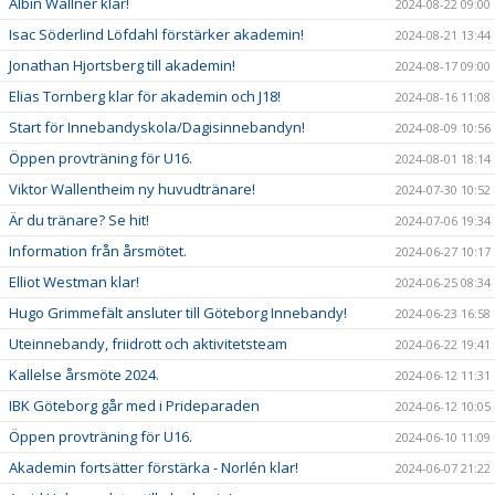
Albin Wallner klar!
2024-08-22 09:00
Isac Söderlind Löfdahl förstärker akademin!
2024-08-21 13:44
Jonathan Hjortsberg till akademin!
2024-08-17 09:00
Elias Tornberg klar för akademin och J18!
2024-08-16 11:08
Start för Innebandyskola/Dagisinnebandyn!
2024-08-09 10:56
Öppen provträning för U16.
2024-08-01 18:14
Viktor Wallentheim ny huvudtränare!
2024-07-30 10:52
Är du tränare? Se hit!
2024-07-06 19:34
Information från årsmötet.
2024-06-27 10:17
Elliot Westman klar!
2024-06-25 08:34
Hugo Grimmefält ansluter till Göteborg Innebandy!
2024-06-23 16:58
Uteinnebandy, friidrott och aktivitetsteam
2024-06-22 19:41
Kallelse årsmöte 2024.
2024-06-12 11:31
IBK Göteborg går med i Prideparaden
2024-06-12 10:05
Öppen provträning för U16.
2024-06-10 11:09
Akademin fortsätter förstärka - Norlén klar!
2024-06-07 21:22