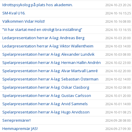
Idrottspsykolog på plats hos akademin.
2024-10-23 20:26
SM-Kval U16.
2024-10-16 15:25
Välkommen Vidar Holst!
2024-10-16 08:00
”Vi har startat med en otroligt bra inställning”
2024-10-13 16:55
Ledarpresentation herrar A-lag: Andreas Berg
2024-10-03 20:00
Ledarpresentation herrar A-lag: Viktor Wallentheim
2024-10-03 14:00
Spelarpresentation herrar A-lag: Alexander Lundvik
2024-10-03 08:00
Spelarpresentation herrar A-lag: Herman Hallin Andrén
2024-10-02 23:00
Spelarpresentation herrar A-lag: Alvar Martvall Lamré
2024-10-02 20:00
Spelarpresentation herrar A-lag: Sebastian Österman
2024-10-02 14:00
Spelarpresentation herrar A-lag: Oskar Clasborg
2024-10-02 08:00
Spelarpresentation herrar A-lag: Gustav Carlsson
2024-10-01 20:00
Spelarpresentation herrar A-lag: Arvid Sammels
2024-10-01 14:00
Spelarpresentation herrar A-lag: Hugo Arvidsson
2024-10-01 08:25
Seriepremiärer!
2024-09-28 08:00
Hemmapremiär JAS!
2024-09-27 09:30