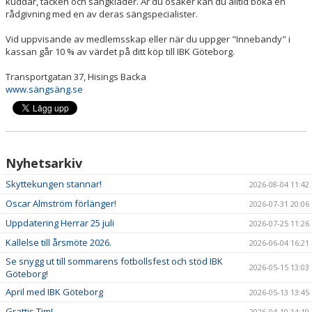
kuddar, täcken och sängkläder. Är du osäker kan du alltid boka en
rådgivning med en av deras sängspecialister.
DOKUMENT
Vid uppvisande av medlemsskap eller när du uppger "Innebandy" i
kassan går 10 % av värdet på ditt köp till IBK Göteborg.
SPORTRÅD
Transportgatan 37, Hisings Backa
SOCIALT RÅD
www.sängsäng.se
Nyhetsarkiv
Skyttekungen stannar!
2026-08-04 11:42
Oscar Almström förlänger!
2026-07-31 20:06
Uppdatering Herrar 25 juli
2026-07-25 11:26
Kallelse till årsmöte 2026.
2026-06-04 16:21
Se snygg ut till sommarens fotbollsfest och stöd IBK
2026-05-15 13:03
Göteborg!
April med IBK Göteborg
2026-05-13 13:45
Grattis Tim!
2026-04-10 14:19