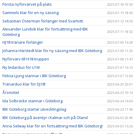
Första nyförvärvet på plats
2025-07-18 10:53
Sammels klar för en ny säsong
2025-07-15 18:45
Sebastian Österman förlänger med Svartvitt.
2025-07-12 14:36
Alexander Lundvik klar för fortsättning med IBK
2025-07-11 18:52
Göteborg
HJ18-tränare förlänger
2025-07-09 16:28
Johanna Härstedt klar för ny säsong med IBK Göteborg
2025-07-09 11:20
Nyförvärv till H18-truppen
2025-07-08 11:47
Ny ledarduo för U16!
2025-07-07 16:13
Felicia Ljung stannar i IBK Göteborg
2025-07-07 12:06
Tränarduo klar för DJ18!
2025-06-29 20:01
Årsmötet
2025-06-25 10:14
Ida Solbräcke stannar i Göteborg
2025-06-24 16:04
IBK Göteborg startar utvecklingslag
2025-06-23 11:38
IBK Göteborg på äventyr i Kalmar och på Öland
2025-06-05 20:49
Anna Selway klar för en fortsättning med IBK Göteborg!
2025-06-03 15:26