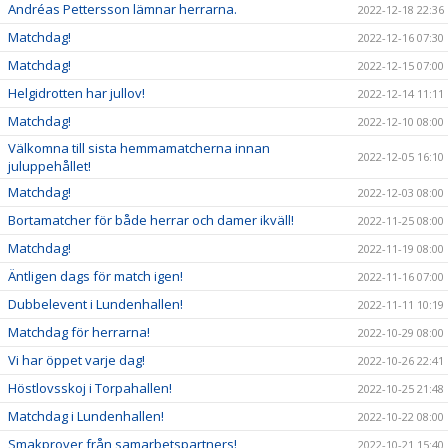
Andréas Pettersson lämnar herrarna.
2022-12-18 22:36
Matchdag!
2022-12-16 07:30
Matchdag!
2022-12-15 07:00
Helgidrotten har jullov!
2022-12-14 11:11
Matchdag!
2022-12-10 08:00
Välkomna till sista hemmamatcherna innan
2022-12-05 16:10
juluppehållet!
Matchdag!
2022-12-03 08:00
Bortamatcher för både herrar och damer ikväll!
2022-11-25 08:00
Matchdag!
2022-11-19 08:00
Äntligen dags för match igen!
2022-11-16 07:00
Dubbelevent i Lundenhallen!
2022-11-11 10:19
Matchdag för herrarna!
2022-10-29 08:00
Vi har öppet varje dag!
2022-10-26 22:41
Höstlovsskoj i Torpahallen!
2022-10-25 21:48
Matchdag i Lundenhallen!
2022-10-22 08:00
Smakprover från samarbetspartners!
2022-10-21 15:40