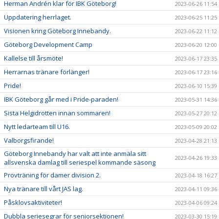
Herman Andrén klar för IBK Göteborg!
2023-06-26 11:54
Uppdatering herrlaget.
2023-06-25 11:25
Visionen kring Göteborg Innebandy.
2023-06-22 11:12
Göteborg Development Camp
2023-06-20 12:00
Kallelse till årsmöte!
2023-06-17 23:35
Herrarnas tränare förlänger!
2023-06-17 23:16
Pride!
2023-06-10 15:39
IBK Göteborg går med i Pride-paraden!
2023-05-31 14:36
Sista Helgidrotten innan sommaren!
2023-05-27 20:12
Nytt ledarteam till U16.
2023-05-09 20:02
Valborgsfirande!
2023-04-28 21:13
Göteborg Innebandy har valt att inte anmäla sitt
2023-04-26 19:33
allsvenska damlag till seriespel kommande säsong
Provträning för damer division 2.
2023-04-18 16:27
Nya tränare till vårt JAS lag.
2023-04-11 09:36
Påsklovsaktiviteter!
2023-04-06 09:24
Dubbla seriesegrar för seniorsektionen!
2023-03-30 15:19