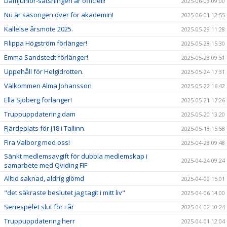
Damjunior-satsningen är officiell!
2025-06-03 09:00
Nu är säsongen över för akademin!
2025-06-01 12:55
Kallelse årsmöte 2025.
2025-05-29 11:28
Filippa Högström förlänger!
2025-05-28 15:30
Emma Sandstedt förlänger!
2025-05-28 09:51
Uppehåll för Helgidrotten.
2025-05-24 17:31
Välkommen Alma Johansson
2025-05-22 16:42
Ella Sjöberg förlänger!
2025-05-21 17:26
Truppuppdatering dam
2025-05-20 13:20
Fjärdeplats för J18 i Tallinn.
2025-05-18 15:58
Fira Valborg med oss!
2025-04-28 09:48
Sänkt medlemsavgift för dubbla medlemskap i
2025-04-24 09:24
samarbete med Qviding FIF
Alltid saknad, aldrig glömd
2025-04-09 15:01
"det säkraste beslutet jag tagit i mitt liv"
2025-04-06 14:00
Seriespelet slut för i år
2025-04-02 10:24
Truppuppdatering herr
2025-04-01 12:04