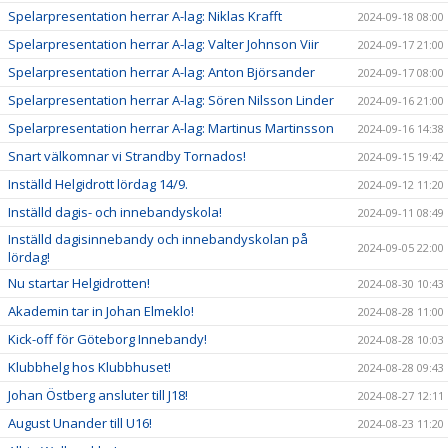
Spelarpresentation herrar A-lag: Niklas Krafft
2024-09-18 08:00
Spelarpresentation herrar A-lag: Valter Johnson Viir
2024-09-17 21:00
Spelarpresentation herrar A-lag: Anton Björsander
2024-09-17 08:00
Spelarpresentation herrar A-lag: Sören Nilsson Linder
2024-09-16 21:00
Spelarpresentation herrar A-lag: Martinus Martinsson
2024-09-16 14:38
Snart välkomnar vi Strandby Tornados!
2024-09-15 19:42
Inställd Helgidrott lördag 14/9.
2024-09-12 11:20
Inställd dagis- och innebandyskola!
2024-09-11 08:49
Inställd dagisinnebandy och innebandyskolan på
2024-09-05 22:00
lördag!
Nu startar Helgidrotten!
2024-08-30 10:43
Akademin tar in Johan Elmeklo!
2024-08-28 11:00
Kick-off för Göteborg Innebandy!
2024-08-28 10:03
Klubbhelg hos Klubbhuset!
2024-08-28 09:43
Johan Östberg ansluter till J18!
2024-08-27 12:11
August Unander till U16!
2024-08-23 11:20