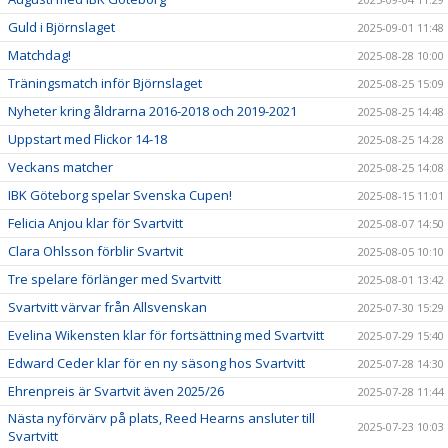
Guld i Björnslaget
2025-09-01 11:48
Matchdag!
2025-08-28 10:00
Träningsmatch inför Björnslaget
2025-08-25 15:09
Nyheter kring åldrarna 2016-2018 och 2019-2021
2025-08-25 14:48
Uppstart med Flickor 14-18
2025-08-25 14:28
Veckans matcher
2025-08-25 14:08
IBK Göteborg spelar Svenska Cupen!
2025-08-15 11:01
Felicia Anjou klar för Svartvitt
2025-08-07 14:50
Clara Ohlsson förblir Svartvit
2025-08-05 10:10
Tre spelare förlänger med Svartvitt
2025-08-01 13:42
Svartvitt värvar från Allsvenskan
2025-07-30 15:29
Evelina Wikensten klar för fortsättning med Svartvitt
2025-07-29 15:40
Edward Ceder klar för en ny säsong hos Svartvitt
2025-07-28 14:30
Ehrenpreis är Svartvit även 2025/26
2025-07-28 11:44
Nästa nyförvärv på plats, Reed Hearns ansluter till
2025-07-23 10:03
Svartvitt