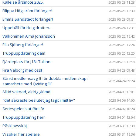
Kallelse årsmöte 2025.
2025-05-29 11:28
Filippa Högström förlänger!
2025-05-28 15:30
Emma Sandstedt förlänger!
2025-05-28 09:51
Uppehåll för Helgidrotten.
2025-05-24 17:31
Välkommen Alma Johansson
2025-05-22 16:42
Ella Sjöberg förlänger!
2025-05-21 17:26
Truppuppdatering dam
2025-05-20 13:20
Fjärdeplats för J18 i Tallinn.
2025-05-18 15:58
Fira Valborg med oss!
2025-04-28 09:48
Sänkt medlemsavgift för dubbla medlemskap i
2025-04-24 09:24
samarbete med Qviding FIF
Alltid saknad, aldrig glömd
2025-04-09 15:01
"det säkraste beslutet jag tagit i mitt liv"
2025-04-06 14:00
Seriespelet slut för i år
2025-04-02 10:24
Truppuppdatering herr
2025-04-01 12:04
Påsklovssköj!
2025-03-31 16:38
Vi söker fler spelare
2025-03-31 16:36