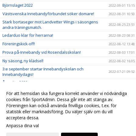
Björnslaget 2022
2022-09-01 15:15
Västsvenska Innebandyförbundet söker domare!
2022-08-31 10:50
Stark bortaseger mot Landvetter Wings i säsongens
2022-08-25 23:51
andra träningsmatch.
Ledarduo klar för herrarna!
2022-08-23 08:31
Föreningskick-off!
2022-08-12 13:48
Prova på-Innebandy vid Rosendalsskolan!
2022-08-03 17:01
Ny säsong, ny klädsel!
2022-08-02 16:05
3:e september startar Innebandyskolan och
2022-07-21 09:52
Innebandydagis!
Årsmöte 2022.
2022-06-20 13:40
GDC 2022 inställt
2022-06-05 10:28
För att hemsidan ska fungera korrekt använder vi nödvändiga
cookies från SportAdmin. Dessa går inte att stänga av.
Klubbhuset och Craft nya samarbetspartners
2022-06-01 10:30
Föreningen kan också använda frivilliga cookies, t.ex. för
Besök vår klubbshop
2022-06-01 10:29
statistik eller marknadsföring. Du väljer själv om du vill
acceptera dessa.
Anpassa dina val
Cookie-
Gå till