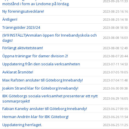
2023-09-26 11:33
motstånd i form av Lindome på lördag.
Ny föreningsutvecklare!
2023-08-25 16:16
Äntligen!
2023-08-25 14:18
Träningstider 2023/24
2023-08-08 18:50
(9/9 INSTÄLLT)Anmälan öppen för Innebandyskola och
2023-08-08 16:03
dagis!
Förlängt aktivitetsteam!
2023-08-08 12:49
Öppna träningar för damer division 2!
2023-08-07 20:44
Uppdatering från den sociala verksamheten
2023-07-11 14:53
Avklarat årsmöte!
2023-07-05 19:05
Max Rafsten ansluter till Göteborg Innebandy!
2023-07-04 11:48
Joakim Strand klar för Göteborg Innebandy!
2023-06-30 09:38
IBK Göteborgs sociala verksamhet presenterar ett nytt
2023-06-29 16:05
sommarprojekt!
Fabian Kaneby ansluter till Göteborg Innebandy!
2023-06-27 09:55
Herman Andrén klar för IBK Göteborg!
2023-06-26 11:54
Uppdatering herrlaget.
2023-06-25 11:25