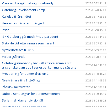
Visionen kring Göteborg Innebandy.
2023-06-22 11:12
Göteborg Development Camp
2023-06-20 12:00
Kallelse till årsmöte!
2023-06-17 23:35
Herrarnas tränare förlänger!
2023-06-17 23:16
Pride!
2023-06-10 15:39
IBK Göteborg går med i Pride-paraden!
2023-05-31 14:36
Sista Helgidrotten innan sommaren!
2023-05-27 20:12
Nytt ledarteam till U16.
2023-05-09 20:02
Valborgsfirande!
2023-04-28 21:13
Göteborg Innebandy har valt att inte anmäla sitt
2023-04-26 19:33
allsvenska damlag till seriespel kommande säsong
Provträning för damer division 2.
2023-04-18 16:27
Nya tränare till vårt JAS lag.
2023-04-11 09:36
Påsklovsaktiviteter!
2023-04-06 09:24
Dubbla seriesegrar för seniorsektionen!
2023-03-30 15:19
Seriefinal i damer division 3!
2023-03-26 15:21