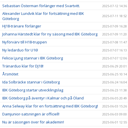
Sebastian Österman förlänger med Svartvitt.
2025-07-12 14:36
Alexander Lundvik klar för fortsättning med IBK
2025-07-11 18:52
Göteborg
HJ18-tränare förlänger
2025-07-09 16:28
Johanna Härstedt klar för ny säsong med IBK Göteborg
2025-07-09 11:20
Nyförvärv till H18-truppen
2025-07-08 11:47
Ny ledarduo för U16!
2025-07-07 16:13
Felicia Ljung stannar i IBK Göteborg
2025-07-07 12:06
Tränarduo klar för DJ18!
2025-06-29 20:01
Årsmötet
2025-06-25 10:14
Ida Solbräcke stannar i Göteborg
2025-06-24 16:04
IBK Göteborg startar utvecklingslag
2025-06-23 11:38
IBK Göteborg på äventyr i Kalmar och på Öland
2025-06-05 20:49
Anna Selway klar för en fortsättning med IBK Göteborg!
2025-06-03 15:26
Damjunior-satsningen är officiell!
2025-06-03 09:00
Nu är säsongen över för akademin!
2025-06-01 12:55