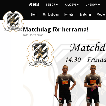
HEM
SENIOR
AKADEMI
UNGDOM
Hem
Om klubben
Nyheter
Matcher
Medlem
Matchdag för herrarna!
2022-10-29 08:00