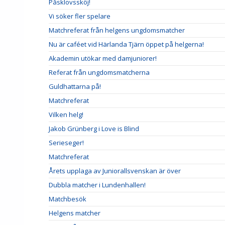
Påsklovssköj!
Vi söker fler spelare
Matchreferat från helgens ungdomsmatcher
Nu är caféet vid Härlanda Tjärn öppet på helgerna!
Akademin utökar med damjuniorer!
Referat från ungdomsmatcherna
Guldhattarna på!
Matchreferat
Vilken helg!
Jakob Grünberg i Love is Blind
Serieseger!
Matchreferat
Årets upplaga av Juniorallsvenskan är över
Dubbla matcher i Lundenhallen!
Matchbesök
Helgens matcher