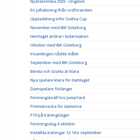
Nyårskrönika 2025 - Ungdom
En julhälsning ifrån ordföranden.
Uppladdning inför Gothia Cup
November med IBK Göteborg
Herrlaget ändrar i ledarstaben
Oktober med IBK Göteborg
Insamlingen nådde målet
September med IBK Göteborg
Benita och Gisela är klara
Nya spelare klara för damlaget
Damspelare förlänger
Föreningskväll hos JumpYard
Premiärvecka för damerna
P10 på träningsläger
Föreningsdag 4 oktober
Inställda träningar 12-14:e september