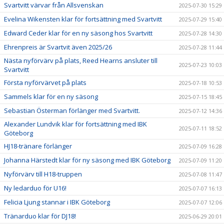
Svartvitt värvar från Allsvenskan
2025-07-30 15:29
Evelina Wikensten klar för fortsättning med Svartvitt
2025-07-29 15:40
Edward Ceder klar för en ny säsong hos Svartvitt
2025-07-28 14:30
Ehrenpreis är Svartvit även 2025/26
2025-07-28 11:44
Nästa nyförvärv på plats, Reed Hearns ansluter till
2025-07-23 10:03
Svartvitt
Första nyförvärvet på plats
2025-07-18 10:53
Sammels klar för en ny säsong
2025-07-15 18:45
Sebastian Österman förlänger med Svartvitt.
2025-07-12 14:36
Alexander Lundvik klar för fortsättning med IBK
2025-07-11 18:52
Göteborg
HJ18-tränare förlänger
2025-07-09 16:28
Johanna Härstedt klar för ny säsong med IBK Göteborg
2025-07-09 11:20
Nyförvärv till H18-truppen
2025-07-08 11:47
Ny ledarduo för U16!
2025-07-07 16:13
Felicia Ljung stannar i IBK Göteborg
2025-07-07 12:06
Tränarduo klar för DJ18!
2025-06-29 20:01