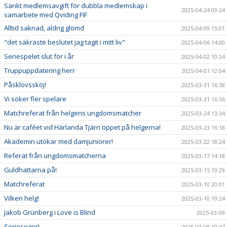
Sänkt medlemsavgift för dubbla medlemskap i
2025-04-24 09:24
samarbete med Qviding FIF
Alltid saknad, aldrig glömd
2025-04-09 15:01
"det säkraste beslutet jag tagit i mitt liv"
2025-04-06 14:00
Seriespelet slut för i år
2025-04-02 10:24
Truppuppdatering herr
2025-04-01 12:04
Påsklovssköj!
2025-03-31 16:38
Vi söker fler spelare
2025-03-31 16:36
Matchreferat från helgens ungdomsmatcher
2025-03-24 13:34
Nu är caféet vid Härlanda Tjärn öppet på helgerna!
2025-03-23 16:18
Akademin utökar med damjuniorer!
2025-03-22 18:24
Referat från ungdomsmatcherna
2025-03-17 14:18
Guldhattarna på!
2025-03-15 19:29
Matchreferat
2025-03-10 20:01
Vilken helg!
2025-03-10 19:24
Jakob Grünberg i Love is Blind
2025-03-09
Serieseger!
2025-03-08 19:47