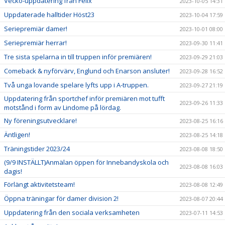
Vecko-uppdatering från Felix
2023-10-05 14:31
Uppdaterade halltider Höst23
2023-10-04 17:59
Seriepremiär damer!
2023-10-01 08:00
Seriepremiär herrar!
2023-09-30 11:41
Tre sista spelarna in till truppen inför premiären!
2023-09-29 21:03
Comeback & nyförvärv, Englund och Enarson ansluter!
2023-09-28 16:52
Två unga lovande spelare lyfts upp i A-truppen.
2023-09-27 21:19
Uppdatering från sportchef inför premiären mot tufft
2023-09-26 11:33
motstånd i form av Lindome på lördag.
Ny föreningsutvecklare!
2023-08-25 16:16
Äntligen!
2023-08-25 14:18
Träningstider 2023/24
2023-08-08 18:50
(9/9 INSTÄLLT)Anmälan öppen för Innebandyskola och
2023-08-08 16:03
dagis!
Förlängt aktivitetsteam!
2023-08-08 12:49
Öppna träningar för damer division 2!
2023-08-07 20:44
Uppdatering från den sociala verksamheten
2023-07-11 14:53