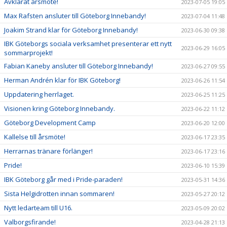
Avklarat årsmöte!
2023-07-05 19:05
Max Rafsten ansluter till Göteborg Innebandy!
2023-07-04 11:48
Joakim Strand klar för Göteborg Innebandy!
2023-06-30 09:38
IBK Göteborgs sociala verksamhet presenterar ett nytt
2023-06-29 16:05
sommarprojekt!
Fabian Kaneby ansluter till Göteborg Innebandy!
2023-06-27 09:55
Herman Andrén klar för IBK Göteborg!
2023-06-26 11:54
Uppdatering herrlaget.
2023-06-25 11:25
Visionen kring Göteborg Innebandy.
2023-06-22 11:12
Göteborg Development Camp
2023-06-20 12:00
Kallelse till årsmöte!
2023-06-17 23:35
Herrarnas tränare förlänger!
2023-06-17 23:16
Pride!
2023-06-10 15:39
IBK Göteborg går med i Pride-paraden!
2023-05-31 14:36
Sista Helgidrotten innan sommaren!
2023-05-27 20:12
Nytt ledarteam till U16.
2023-05-09 20:02
Valborgsfirande!
2023-04-28 21:13