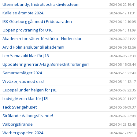
Uteinnebandy, friidrott och aktivitetsteam
2024-06-22 19:41
Kallelse årsmöte 2024.
2024-06-12 11:31
IBK Göteborg går med i Prideparaden
2024-06-12 10:05
Öppen provträning för U16.
2024-06-10 11:09
Akademin fortsätter förstärka - Norlén klar!
2024-06-07 21:22
Arvid Holm ansluter till akademin!
2024-06-06 13:56
Leo Yamazaki klar för J18!
2024-06-05 23:38
Uppdatering herrar A-lag, Borneklint förlänger!
2024-05-15 08:44
Samarbetsläger 2024.
2024-05-11 22:49
Vi växer, väx med oss!
2024-05-11 12:17
Cupspel under helgen för J18.
2024-05-09 22:35
Ludvig Medin klar för J18!
2024-05-09 11:27
Tack Sverigehuset!
2024-05-06 09:37
Strålande Valborgsfirande!
2024-05-02 22:08
Valborgsfirande!
2024-04-28 13:48
Warbergsspelen 2024.
2024-04-12 09:13