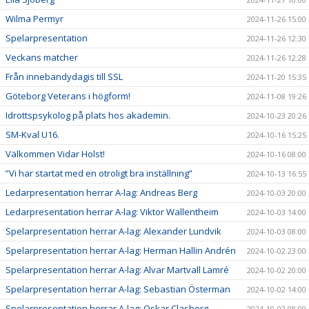
Wilma Permyr
2024-11-26 15:00
Spelarpresentation
2024-11-26 12:30
Veckans matcher
2024-11-26 12:28
Från innebandydagis till SSL
2024-11-20 15:35
Göteborg Veterans i högform!
2024-11-08 19:26
Idrottspsykolog på plats hos akademin.
2024-10-23 20:26
SM-Kval U16.
2024-10-16 15:25
Välkommen Vidar Holst!
2024-10-16 08:00
”Vi har startat med en otroligt bra inställning”
2024-10-13 16:55
Ledarpresentation herrar A-lag: Andreas Berg
2024-10-03 20:00
Ledarpresentation herrar A-lag: Viktor Wallentheim
2024-10-03 14:00
Spelarpresentation herrar A-lag: Alexander Lundvik
2024-10-03 08:00
Spelarpresentation herrar A-lag: Herman Hallin Andrén
2024-10-02 23:00
Spelarpresentation herrar A-lag: Alvar Martvall Lamré
2024-10-02 20:00
Spelarpresentation herrar A-lag: Sebastian Österman
2024-10-02 14:00
Spelarpresentation herrar A-lag: Oskar Clasborg
2024-10-02 08:00