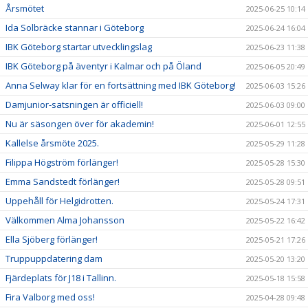
Årsmötet
2025-06-25 10:14
Ida Solbräcke stannar i Göteborg
2025-06-24 16:04
IBK Göteborg startar utvecklingslag
2025-06-23 11:38
IBK Göteborg på äventyr i Kalmar och på Öland
2025-06-05 20:49
Anna Selway klar för en fortsättning med IBK Göteborg!
2025-06-03 15:26
Damjunior-satsningen är officiell!
2025-06-03 09:00
Nu är säsongen över för akademin!
2025-06-01 12:55
Kallelse årsmöte 2025.
2025-05-29 11:28
Filippa Högström förlänger!
2025-05-28 15:30
Emma Sandstedt förlänger!
2025-05-28 09:51
Uppehåll för Helgidrotten.
2025-05-24 17:31
Välkommen Alma Johansson
2025-05-22 16:42
Ella Sjöberg förlänger!
2025-05-21 17:26
Truppuppdatering dam
2025-05-20 13:20
Fjärdeplats för J18 i Tallinn.
2025-05-18 15:58
Fira Valborg med oss!
2025-04-28 09:48