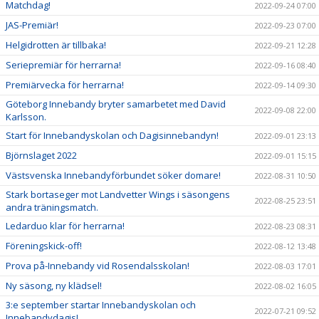
Matchdag!
2022-09-24 07:00
JAS-Premiär!
2022-09-23 07:00
Helgidrotten är tillbaka!
2022-09-21 12:28
Seriepremiär för herrarna!
2022-09-16 08:40
Premiärvecka för herrarna!
2022-09-14 09:30
Göteborg Innebandy bryter samarbetet med David
2022-09-08 22:00
Karlsson.
Start för Innebandyskolan och Dagisinnebandyn!
2022-09-01 23:13
Björnslaget 2022
2022-09-01 15:15
Västsvenska Innebandyförbundet söker domare!
2022-08-31 10:50
Stark bortaseger mot Landvetter Wings i säsongens
2022-08-25 23:51
andra träningsmatch.
Ledarduo klar för herrarna!
2022-08-23 08:31
Föreningskick-off!
2022-08-12 13:48
Prova på-Innebandy vid Rosendalsskolan!
2022-08-03 17:01
Ny säsong, ny klädsel!
2022-08-02 16:05
3:e september startar Innebandyskolan och
2022-07-21 09:52
Innebandydagis!