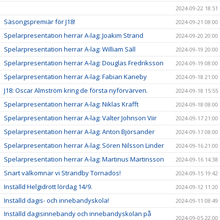
2024-09-22 18:51
Säsongspremiär för J18!
2024-09-21 08:00
Spelarpresentation herrar A-lag: Joakim Strand
2024-09-20 20:00
Spelarpresentation herrar A-lag: William Säll
2024-09-19 20:00
Spelarpresentation herrar A-lag: Douglas Fredriksson
2024-09-19 08:00
Spelarpresentation herrar A-lag: Fabian Kaneby
2024-09-18 21:00
J18: Oscar Almström kring de första nyförvärven.
2024-09-18 15:55
Spelarpresentation herrar A-lag: Niklas Krafft
2024-09-18 08:00
Spelarpresentation herrar A-lag: Valter Johnson Viir
2024-09-17 21:00
Spelarpresentation herrar A-lag: Anton Björsander
2024-09-17 08:00
Spelarpresentation herrar A-lag: Sören Nilsson Linder
2024-09-16 21:00
Spelarpresentation herrar A-lag: Martinus Martinsson
2024-09-16 14:38
Snart välkomnar vi Strandby Tornados!
2024-09-15 19:42
Inställd Helgidrott lördag 14/9.
2024-09-12 11:20
Inställd dagis- och innebandyskola!
2024-09-11 08:49
Inställd dagisinnebandy och innebandyskolan på
2024-09-05 22:00