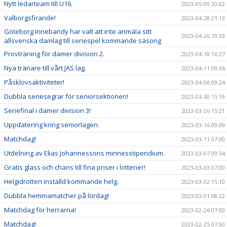
Nytt ledarteam till U16.
2023-05-09 20:02
Valborgsfirande!
2023-04-28 21:13
Göteborg Innebandy har valt att inte anmäla sitt
2023-04-26 19:33
allsvenska damlag till seriespel kommande säsong
Provträning för damer division 2.
2023-04-18 16:27
Nya tränare till vårt JAS lag.
2023-04-11 09:36
Påsklovsaktiviteter!
2023-04-06 09:24
Dubbla seriesegrar för seniorsektionen!
2023-03-30 15:19
Seriefinal i damer division 3!
2023-03-26 15:21
Uppdatering kring seniorlagen.
2023-03-16 09:09
Matchdag!
2023-03-11 07:00
Utdelning av Elias Johannessons minnesstipendium.
2023-03-07 09:34
Gratis glass och chans till fina priser i lotterier!
2023-03-03 07:00
Helgidrotten inställd kommande helg.
2023-03-02 15:10
Dubbla hemmamatcher på lördag!
2023-03-01 08:32
Matchdag för herrarna!
2023-02-26 07:00
Matchdag!
2023-02-25 07:00