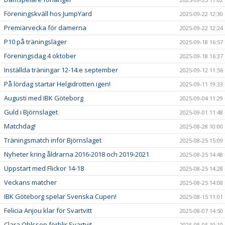
Föreningskväll hos JumpYard
2025-09-22 12:30
Premiärvecka för damerna
2025-09-22 12:24
P10 på träningsläger
2025-09-18 16:57
Föreningsdag 4 oktober
2025-09-18 16:37
Inställda träningar 12-14:e september
2025-09-12 11:56
På lördag startar Helgidrotten igen!
2025-09-11 19:33
Augusti med IBK Göteborg
2025-09-04 11:29
Guld i Björnslaget
2025-09-01 11:48
Matchdag!
2025-08-28 10:00
Träningsmatch inför Björnslaget
2025-08-25 15:09
Nyheter kring åldrarna 2016-2018 och 2019-2021
2025-08-25 14:48
Uppstart med Flickor 14-18
2025-08-25 14:28
Veckans matcher
2025-08-25 14:08
IBK Göteborg spelar Svenska Cupen!
2025-08-15 11:01
Felicia Anjou klar för Svartvitt
2025-08-07 14:50
Clara Ohlsson förblir Svartvit
2025-08-05 10:10