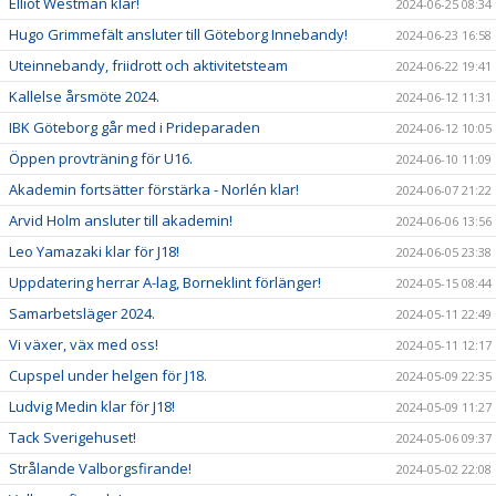
Elliot Westman klar!
2024-06-25 08:34
Hugo Grimmefält ansluter till Göteborg Innebandy!
2024-06-23 16:58
Uteinnebandy, friidrott och aktivitetsteam
2024-06-22 19:41
Kallelse årsmöte 2024.
2024-06-12 11:31
IBK Göteborg går med i Prideparaden
2024-06-12 10:05
Öppen provträning för U16.
2024-06-10 11:09
Akademin fortsätter förstärka - Norlén klar!
2024-06-07 21:22
Arvid Holm ansluter till akademin!
2024-06-06 13:56
Leo Yamazaki klar för J18!
2024-06-05 23:38
Uppdatering herrar A-lag, Borneklint förlänger!
2024-05-15 08:44
Samarbetsläger 2024.
2024-05-11 22:49
Vi växer, väx med oss!
2024-05-11 12:17
Cupspel under helgen för J18.
2024-05-09 22:35
Ludvig Medin klar för J18!
2024-05-09 11:27
Tack Sverigehuset!
2024-05-06 09:37
Strålande Valborgsfirande!
2024-05-02 22:08