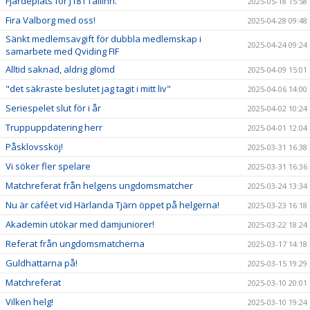
Fjärdeplats för J18 i Tallinn.
2025-05-18 15:58
Fira Valborg med oss!
2025-04-28 09:48
Sänkt medlemsavgift för dubbla medlemskap i
2025-04-24 09:24
samarbete med Qviding FIF
Alltid saknad, aldrig glömd
2025-04-09 15:01
"det säkraste beslutet jag tagit i mitt liv"
2025-04-06 14:00
Seriespelet slut för i år
2025-04-02 10:24
Truppuppdatering herr
2025-04-01 12:04
Påsklovssköj!
2025-03-31 16:38
Vi söker fler spelare
2025-03-31 16:36
Matchreferat från helgens ungdomsmatcher
2025-03-24 13:34
Nu är caféet vid Härlanda Tjärn öppet på helgerna!
2025-03-23 16:18
Akademin utökar med damjuniorer!
2025-03-22 18:24
Referat från ungdomsmatcherna
2025-03-17 14:18
Guldhattarna på!
2025-03-15 19:29
Matchreferat
2025-03-10 20:01
Vilken helg!
2025-03-10 19:24