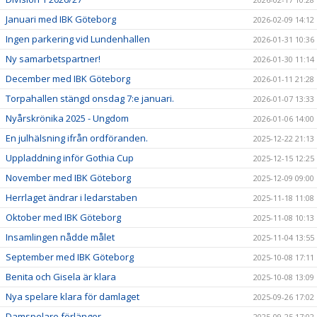
Januari med IBK Göteborg
2026-02-09 14:12
Ingen parkering vid Lundenhallen
2026-01-31 10:36
Ny samarbetspartner!
2026-01-30 11:14
December med IBK Göteborg
2026-01-11 21:28
Torpahallen stängd onsdag 7:e januari.
2026-01-07 13:33
Nyårskrönika 2025 - Ungdom
2026-01-06 14:00
En julhälsning ifrån ordföranden.
2025-12-22 21:13
Uppladdning inför Gothia Cup
2025-12-15 12:25
November med IBK Göteborg
2025-12-09 09:00
Herrlaget ändrar i ledarstaben
2025-11-18 11:08
Oktober med IBK Göteborg
2025-11-08 10:13
Insamlingen nådde målet
2025-11-04 13:55
September med IBK Göteborg
2025-10-08 17:11
Benita och Gisela är klara
2025-10-08 13:09
Nya spelare klara för damlaget
2025-09-26 17:02
Damspelare förlänger
2025-09-25 17:02