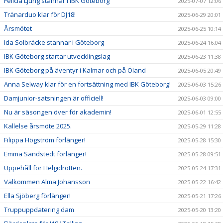
Felicia Ljung stannar i IBK Göteborg
2025-07-07 12:06
Tränarduo klar för DJ18!
2025-06-29 20:01
Årsmötet
2025-06-25 10:14
Ida Solbräcke stannar i Göteborg
2025-06-24 16:04
IBK Göteborg startar utvecklingslag
2025-06-23 11:38
IBK Göteborg på äventyr i Kalmar och på Öland
2025-06-05 20:49
Anna Selway klar för en fortsättning med IBK Göteborg!
2025-06-03 15:26
Damjunior-satsningen är officiell!
2025-06-03 09:00
Nu är säsongen över för akademin!
2025-06-01 12:55
Kallelse årsmöte 2025.
2025-05-29 11:28
Filippa Högström förlänger!
2025-05-28 15:30
Emma Sandstedt förlänger!
2025-05-28 09:51
Uppehåll för Helgidrotten.
2025-05-24 17:31
Välkommen Alma Johansson
2025-05-22 16:42
Ella Sjöberg förlänger!
2025-05-21 17:26
Truppuppdatering dam
2025-05-20 13:20