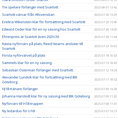
Tre spelare förlänger med Svartvitt
2025-08-01 13:42
Svartvitt värvar från Allsvenskan
2025-07-30 15:29
Evelina Wikensten klar för fortsättning med Svartvitt
2025-07-29 15:40
Edward Ceder klar för en ny säsong hos Svartvitt
2025-07-28 14:30
Ehrenpreis är Svartvit även 2025/26
2025-07-28 11:44
Nästa nyförvärv på plats, Reed Hearns ansluter till
2025-07-23 10:03
Svartvitt
Första nyförvärvet på plats
2025-07-18 10:53
Sammels klar för en ny säsong
2025-07-15 18:45
Sebastian Österman förlänger med Svartvitt.
2025-07-12 14:36
Alexander Lundvik klar för fortsättning med IBK
2025-07-11 18:52
Göteborg
HJ18-tränare förlänger
2025-07-09 16:28
Johanna Härstedt klar för ny säsong med IBK Göteborg
2025-07-09 11:20
Nyförvärv till H18-truppen
2025-07-08 11:47
Ny ledarduo för U16!
2025-07-07 16:13