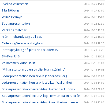
Evelina Wikensten
2024-11-27 15:00
Ella Sjöberg
2024-11-27 10:00
Wilma Permyr
2024-11-26 15:00
Spelarpresentation
2024-11-26 12:30
Veckans matcher
2024-11-26 12:28
Från innebandydagis till SSL
2024-11-20 15:35
Göteborg Veterans i högform!
2024-11-08 19:26
Idrottspsykolog på plats hos akademin.
2024-10-23 20:26
SM-Kval U16.
2024-10-16 15:25
Välkommen Vidar Holst!
2024-10-16 08:00
”Vi har startat med en otroligt bra inställning”
2024-10-13 16:55
Ledarpresentation herrar A-lag: Andreas Berg
2024-10-03 20:00
Ledarpresentation herrar A-lag: Viktor Wallentheim
2024-10-03 14:00
Spelarpresentation herrar A-lag: Alexander Lundvik
2024-10-03 08:00
Spelarpresentation herrar A-lag: Herman Hallin Andrén
2024-10-02 23:00
Spelarpresentation herrar A-lag: Alvar Martvall Lamré
2024-10-02 20:00