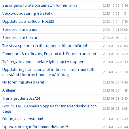
Säsongens första bortamatch för herrarna!
2023-10-06 12:16
Vecko-uppdatering från Felix
2023-10-05 14:31
Uppdaterade halltider Höst23
2023-10-04 17:59
Seriepremiär damer!
2023-10-01 08:00
Seriepremiär herrar!
2023-09-30 11:41
Tre sista spelarna in till truppen inför premiären!
2023-09-29 21:03
Comeback & nyförvärv, Englund och Enarson ansluter!
2023-09-28 16:52
Två unga lovande spelare lyfts upp i A-truppen.
2023-09-27 21:19
Uppdatering från sportchef inför premiären mot tufft
2023-09-26 11:33
motstånd i form av Lindome på lördag.
Ny föreningsutvecklare!
2023-08-25 16:16
Äntligen!
2023-08-25 14:18
Träningstider 2023/24
2023-08-08 18:50
(9/9 INSTÄLLT)Anmälan öppen för Innebandyskola och
2023-08-08 16:03
dagis!
Förlängt aktivitetsteam!
2023-08-08 12:49
Öppna träningar för damer division 2!
2023-08-07 20:44