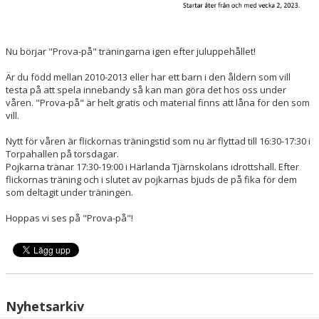
Nu börjar "Prova-på" träningarna igen efter juluppehållet!
Är du född mellan 2010-2013 eller har ett barn i den åldern som vill
testa på att spela innebandy så kan man göra det hos oss under
våren. "Prova-på" är helt gratis och material finns att låna för den som
vill.
Nytt för våren är flickornas träningstid som nu är flyttad till 16:30-17:30 i
Torpahallen på torsdagar.
Pojkarna tränar 17:30-19:00 i Härlanda Tjärnskolans idrottshall. Efter
flickornas träning och i slutet av pojkarnas bjuds de på fika för dem
som deltagit under träningen.
Hoppas vi ses på "Prova-på"!
Nyhetsarkiv