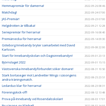
Hemmapremiär för damerna!
2022-09-26 08:46
Matchdag!
2022-09-24 07:00
JAS-Premiär!
2022-09-23 07:00
Helgidrotten är tillbaka!
2022-09-21 12:28
Seriepremiär för herrarna!
2022-09-16 08:40
Premiärvecka för herrarna!
2022-09-14 09:30
Göteborg Innebandy bryter samarbetet med David
2022-09-08 22:00
Karlsson.
Start för Innebandyskolan och Dagisinnebandyn!
2022-09-01 23:13
Björnslaget 2022
2022-09-01 15:15
Västsvenska Innebandyförbundet söker domare!
2022-08-31 10:50
Stark bortaseger mot Landvetter Wings i säsongens
2022-08-25 23:51
andra träningsmatch.
Ledarduo klar för herrarna!
2022-08-23 08:31
Föreningskick-off!
2022-08-12 13:48
Prova på-Innebandy vid Rosendalsskolan!
2022-08-03 17:01
Ny säsong, ny klädsel!
2022-08-02 16:05