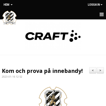
HEM
LOGGA IN
HEM
OM KLUBBEN
NYHETER
MATCHER
MEDLEMSAVGIFTER
Kom och prova på innebandy!
<
>
KLUBBSHOP
2023-01-16 12:52
KONTAKT
STYRELSE
KALENDER