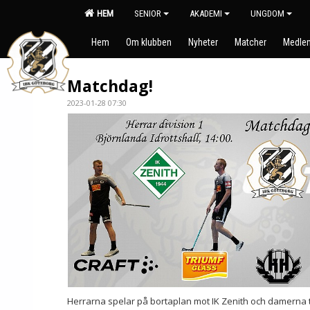
HEM
SENIOR
AKADEMI
UNGDOM
Hem
Om klubben
Nyheter
Matcher
Medlem
Matchdag!
2023-01-28 07:30
Herrarna spelar på bortaplan mot IK Zenith och damerna