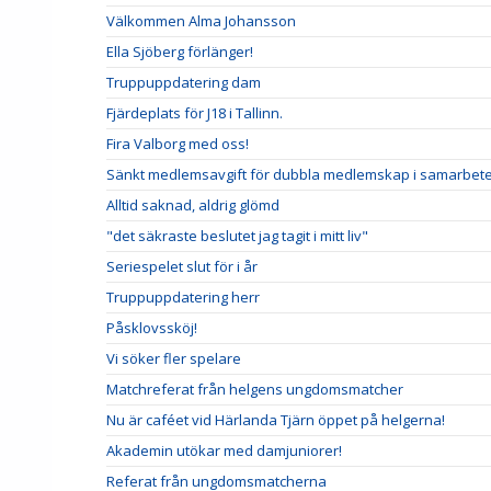
Välkommen Alma Johansson
Ella Sjöberg förlänger!
Truppuppdatering dam
Fjärdeplats för J18 i Tallinn.
Fira Valborg med oss!
Sänkt medlemsavgift för dubbla medlemskap i samarbete
Alltid saknad, aldrig glömd
"det säkraste beslutet jag tagit i mitt liv"
Seriespelet slut för i år
Truppuppdatering herr
Påsklovssköj!
Vi söker fler spelare
Matchreferat från helgens ungdomsmatcher
Nu är caféet vid Härlanda Tjärn öppet på helgerna!
Akademin utökar med damjuniorer!
Referat från ungdomsmatcherna